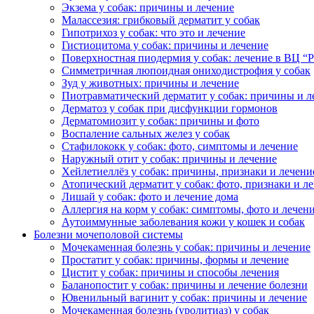
Экзема у собак: причины и лечение
Малассезия: грибковый дерматит у собак
Гипотрихоз у собак: что это и лечение
Гистиоцитома у собак: причины и лечение
Поверхностная пиодермия у собак: лечение в ВЦ “
Симметричная люпоидная ониходистрофия у собак
Зуд у животных: причины и лечение
Пиотравматический дерматит у собак: причины и л
Дерматоз у собак при дисфункции гормонов
Дерматомиозит у собак: причины и фото
Воспаление сальных желез у собак
Стафилококк у собак: фото, симптомы и лечение
Наружный отит у собак: причины и лечение
Хейлетиеллёз у собак: причины, признаки и лечени
Атопический дерматит у собак: фото, признаки и л
Лишай у собак: фото и лечение дома
Аллергия на корм у собак: симптомы, фото и лечен
Аутоиммунные заболевания кожи у кошек и собак
Болезни мочеполовой системы
Мочекаменная болезнь у собак: причины и лечение
Простатит у собак: причины, формы и лечение
Цистит у собак: причины и способы лечения
Баланопостит у собак: причины и лечение болезни
Ювенильный вагинит у собак: причины и лечение
Мочекаменная болезнь (уролитиаз) у собак