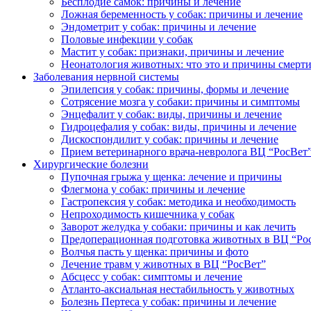
Бесплодие самок: причины и лечение
Ложная беременность у собак: причины и лечение
Эндометрит у собак: причины и лечение
Половые инфекции у собак
Мастит у собак: признаки, причины и лечение
Неонатология животных: что это и причины смерт
Заболевания нервной системы
Эпилепсия у собак: причины, формы и лечение
Сотрясение мозга у собаки: причины и симптомы
Энцефалит у собак: виды, причины и лечение
Гидроцефалия у собак: виды, причины и лечение
Дискоспондилит у собак: причины и лечение
Прием ветеринарного врача-невролога ВЦ “РосВет
Хирургические болезни
Пупочная грыжа у щенка: лечение и причины
Флегмона у собак: причины и лечение
Гастропексия у собак: методика и необходимость
Непроходимость кишечника у собак
Заворот желудка у собаки: причины и как лечить
Предоперационная подготовка животных в ВЦ “Ро
Волчья пасть у щенка: причины и фото
Лечение травм у животных в ВЦ “РосВет”
Абсцесс у собак: симптомы и лечение
Атланто-аксиальная нестабильность у животных
Болезнь Пертеса у собак: причины и лечение