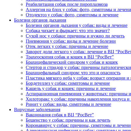
Реабилитация собак после пироплазмоза
Аллергия на блох у собак: фото, симптомы и лечен
Отодектоз у собак: фото, симптомы и лечение
Болезни органов дыхания
Болезни органов дыхания у собак: виды и лечение
Собака чихает и фыркает: что это значит?
Сухой нос у собаки: причины и нужно ли лечить
Пневмония у собак: виды и лечение болезни
Отек легких у собак: причины и лечение
Заворот доли легкого у собак: лечение в ВЦ “РосВе
Трахеоскопия собак и кошек в ВЦ “РосВет”
Брахицефалический синдром у собак и кошек
Стертор и стридор у собак: причины патологическо
Брахицефальный синдром: что это и опасность
Пластика мягкого неба у собак: возраст операции и
Бордетеллез у собак: симптомы и лечение
Кашель у собак и кошек: причины и лечение
Аспирационная пневмония у животных: причины и
Хилоторакс у собак: причины накопления хилуса и
Ринит у собак: виды, симптомы и лечение
Вирусные заболевания
Вакцинация собак в ВЦ “РосВет”
Бешенство у собак: причины и как лечить
Коронавирус у собак: причины, симптомы и лечени
Аденовирусная инфекция у собак: симптомы и леч