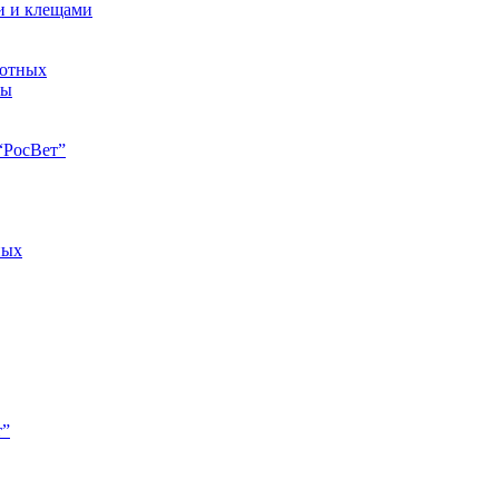
и и клещами
вотных
ны
“РосВет”
ных
т”