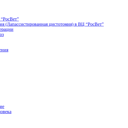
 “РосВет”
ия (Лапассистированная цистотомия) в ВЦ “РосВет”
ерации
оз
ения
ние
ловека