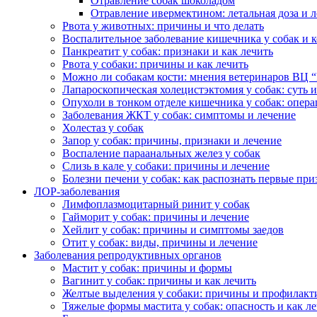
Отравление собак шоколадом
Отравление ивермектином: летальная доза и 
Рвота у животных: причины и что делать
Воспалительное заболевание кишечника у собак и 
Панкреатит у собак: признаки и как лечить
Рвота у собаки: причины и как лечить
Можно ли собакам кости: мнения ветеринаров ВЦ 
Лапароскопическая холецистэктомия у собак: суть 
Опухоли в тонком отделе кишечника у собак: опер
Заболевания ЖКТ у собак: симптомы и лечение
Холестаз у собак
Запор у собак: причины, признаки и лечение
Воспаление параанальных желез у собак
Слизь в кале у собаки: причины и лечение
Болезни печени у собак: как распознать первые при
ЛОР-заболевания
Лимфоплазмоцитарный ринит у собак
Гайморит у собак: причины и лечение
Хейлит у собак: причины и симптомы заедов
Отит у собак: виды, причины и лечение
Заболевания репродуктивных органов
Мастит у собак: причины и формы
Вагинит у собак: причины и как лечить
Желтые выделения у собаки: причины и профилакт
Тяжелые формы мастита у собак: опасность и как л