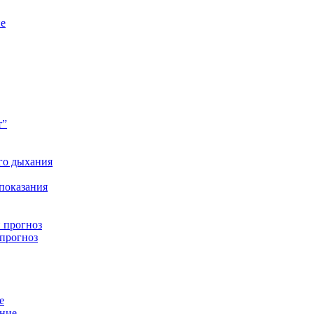
ие
т”
го дыхания
 показания
 прогноз
 прогноз
е
ение