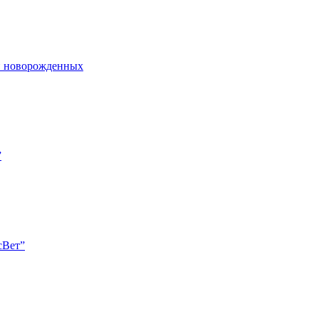
и новорожденных
”
сВет”