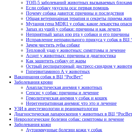
ТОП-5 заболеваний животных вызываемых блохам
Если собаку укусила оса: первая помощь
Почему собака давится: причины и последствия
Общая ветеринарная терапия и секреты приема жи
Мутация гена MDR1 у собак: какие лекарства опас
Запах из ушей у собаки: причины и как лечить
Неприятный запах изо рта у собаки и его причины
Исправление неправильного прикуса у собак в ВЦ 
Зачем чистить зубы собаке
Тепловой удар у животных: симптомы и лечение
Асцит у животных: причины и диагностика
Как защитить собаку от жары
Острый респираторный дистресс-синдром у живот
Гипервитаминоз А у животных
Вакцинация собак в ВЦ “РосВет”
Заболевания крови
Анапластическая анемия у животных
Сепсис у собак: причины и лечение
Гемолитическая анемия у собак и кошек
Нерегенеративная анемия: что это и лечение
УЗИ в анестезиологии и реаниматологии
Диагностическая лапароскопия у животных в ВЦ “РосВе
Неврологические болезни собак: симптомы и лечение
Заболевания кожи
Аутоиммунные болезни кожи у собак