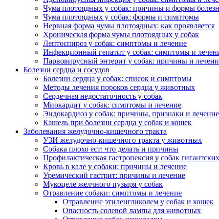
Чума плотоядных у собак: причины и формы болез
Чума плотоядных у собак: формы и симптомы
Нервная форма чумы плотоядных: как проявляется
Хроническая форма чумы плотоядных у собак
Лептоспироз у собак: симптомы и лечение
Инфекционный гепатит у собак: симптомы и лечен
Парвовирусный энтерит у собак: причины и лечени
Болезни сердца и сосудов
Болезни сердца у собак: список и симптомы
Методы лечения пороков сердца у животных
Сердечная недостаточность у собак
Миокардит у собак: симптомы и лечение
Эндокардиоз у собак: причины, признаки и лечение
Кашель при болезни сердца у собак и кошек
Заболевания желудочно-кишечного тракта
УЗИ желудочно-кишечного тракта у животных
Собака плохо ест: что делать и причины
Профилактическая гастропексия у собак гигантски
Кровь в кале у собаки: причины и лечение
Уремический гастрит: причины и лечение
Мукоцеле желчного пузыря у собак
Отравление собаки: симптомы и лечение
Отравление этиленгликолем у собак и кошек
Опасность солевой лампы для животных