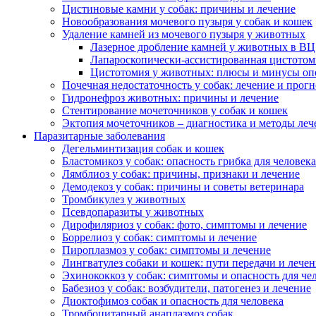
Цистиновые камни у собак: причины и лечение
Новообразования мочевого пузыря у собак и кошек
Удаление камней из мочевого пузыря у животных
Лазерное дробление камней у животных в ВЦ
Лапароскопически-ассистированная цистотом
Цистотомия у животных: плюсы и минусы оп
Почечная недостаточность у собак: лечение и прогн
Гидронефроз животных: причины и лечение
Стентирование мочеточников у собак и кошек
Эктопия мочеточников – диагностика и методы леч
Паразитарные заболевания
Дегельминтизация собак и кошек
Бластомикоз у собак: опасность грибка для человека
Лямблиоз у собак: причины, признаки и лечение
Демодекоз у собак: причины и советы ветеринара
Тромбикулез у животных
Псевдопаразиты у животных
Дирофиляриоз у собак: фото, симптомы и лечение
Боррелиоз у собак: симптомы и лечение
Пироплазмоз у собак: симптомы и лечение
Лингватулез собаки и кошек: пути передачи и лече
Эхинококкоз у собак: симптомы и опасность для че
Бабезиоз у собак: возбудители, патогенез и лечение
Диоктофимоз собак и опасность для человека
Тромбоцитарный анаплазмоз собак