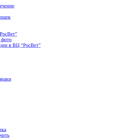
лечение
кошек
“РосВет”
и фото
ации в ВЦ “РосВет”
знаки
ика
ечить