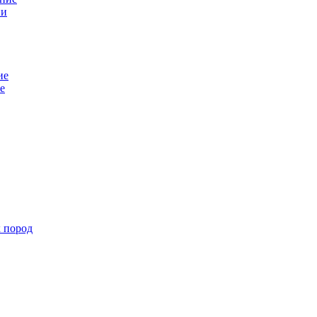
ни
ие
е
х пород