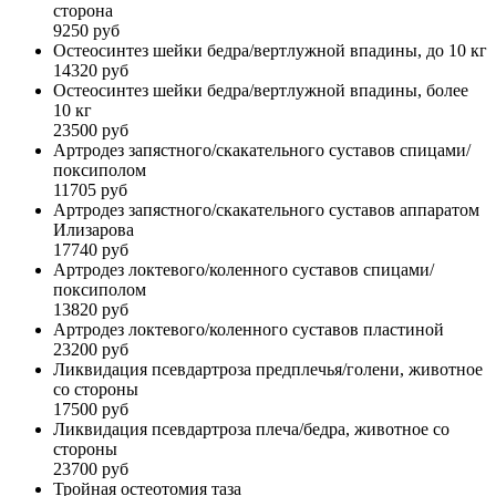
сторона
9250 руб
Остеосинтез шейки бедра/вертлужной впадины, до 10 кг
14320 руб
Остеосинтез шейки бедра/вертлужной впадины, более
10 кг
23500 руб
Артродез запястного/скакательного суставов спицами/
поксиполом
11705 руб
Артродез запястного/скакательного суставов аппаратом
Илизарова
17740 руб
Артродез локтевого/коленного суставов спицами/
поксиполом
13820 руб
Артродез локтевого/коленного суставов пластиной
23200 руб
Ликвидация псевдартроза предплечья/голени, животное
со стороны
17500 руб
Ликвидация псевдартроза плеча/бедра, животное со
стороны
23700 руб
Тройная остеотомия таза