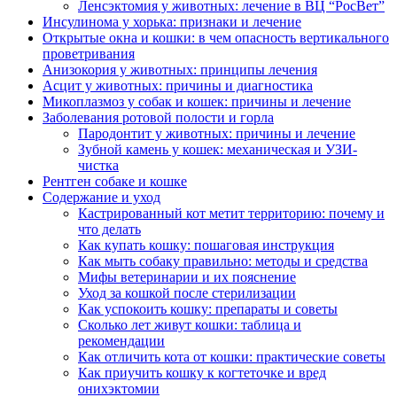
Ленсэктомия у животных: лечение в ВЦ “РосВет”
Инсулинома у хорька: признаки и лечение
Открытые окна и кошки: в чем опасность вертикального
проветривания
Анизокория у животных: принципы лечения
Асцит у животных: причины и диагностика
Микоплазмоз у собак и кошек: причины и лечение
Заболевания ротовой полости и горла
Пародонтит у животных: причины и лечение
Зубной камень у кошек: механическая и УЗИ-
чистка
Рентген собаке и кошке
Содержание и уход
Кастрированный кот метит территорию: почему и
что делать
Как купать кошку: пошаговая инструкция
Как мыть собаку правильно: методы и средства
Мифы ветеринарии и их пояснение
Уход за кошкой после стерилизации
Как успокоить кошку: препараты и советы
Сколько лет живут кошки: таблица и
рекомендации
Как отличить кота от кошки: практические советы
Как приучить кошку к когтеточке и вред
онихэктомии