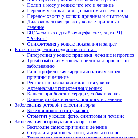
Полип в носу у кошек: что это и лечение
Перелом у кошки: виды, симптомы и лечение
Перелом хвоста у кошки: причины и симптомы
Диафрагмальная грыжа у кошек: причины и
лечение
БЦС-комплекс для брахицефалов: услуга ВЦ
“РосВет”
Онихэктомия у кошек: показания и запрет
Болезни сердечно-сосудистой системы
Гипертония у кошек: признаки, лечение и прогноз
Тромбоэмболия у кошек: причины и прогноз по
заболеванию
Гипертрофическая кардиомиопатия у кошек:
причины и лечение
Рестриктивная кардиомиопатия у кошек
Артериальная гипертензия у кошек
Кашель при болезни сердца у собак и кошек
Кашель у собак и кошек: причины и лечение
Заболевания ротовой полости и горла
Болезни полости рта у кошек
Стоматит у кошек: фото, симптомы и лечение
Заболевания репродуктивных органов
Бесплодие самок: причины и лечение
Стерилизация кошек: фото, минусы и плюсы