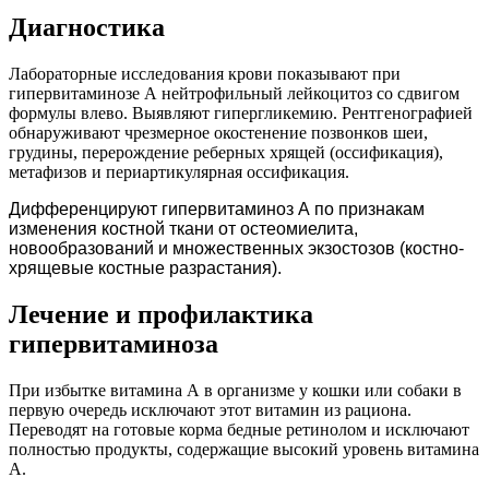
Диагностика
Лабораторные исследования крови показывают при
гипервитаминозе А нейтрофильный лейкоцитоз со сдвигом
формулы влево. Выявляют гипергликемию. Рентгенографией
обнаруживают чрезмерное окостенение позвонков шеи,
грудины, перерождение реберных хрящей (оссификация),
метафизов и периартикулярная оссификация.
Дифференцируют гипервитаминоз А по признакам
изменения костной ткани от остеомиелита,
новообразований и множественных экзостозов (костно-
хрящевые костные разрастания).
Лечение и профилактика
гипервитаминоза
При избытке витамина А в организме у кошки или собаки в
первую очередь исключают этот витамин из рациона.
Переводят на готовые корма бедные ретинолом и исключают
полностью продукты, содержащие высокий уровень витамина
А.