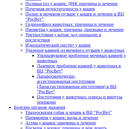
Поликистоз у кошек: ДНК причины и лечение
Почечная недостаточность у кошек
Полип в мочевом пузыре у кошек и лечение в ВЦ
“РосВет”
Гидронефроз животных: причины и лечение
Пиометра у кошек: причины, признаки и лечение
Уретростомия у котов: ход операции и
последствия
Идиопатический цистит у кошек
Удаление камней из мочевого пузыря у животных
Ультразвуковое дробление мочевых камней у
животных
Лазерное дробление камней у животных в
ВЦ “РосВет”
Лапароскопически-
ассистированная цистотомия
(Лапассистированная цистотомия) в ВЦ
“РосВет”
Цистотомия у животных: плюсы и минусы
операции
Болезни органов дыхания
Трахеоскопия собак и кошек в ВЦ “РосВет”
Пневмония у кошек: виды и лечение
Астма у кошки: причины и лечение
Насморк у кошки: причины и чем лечить