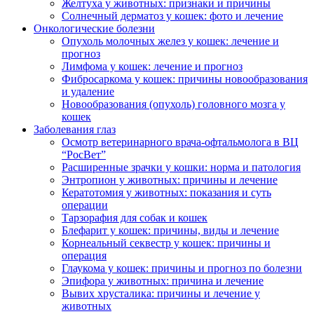
Желтуха у животных: признаки и причины
Солнечный дерматоз у кошек: фото и лечение
Онкологические болезни
Опухоль молочных желез у кошек: лечение и
прогноз
Лимфома у кошек: лечение и прогноз
Фибросаркома у кошек: причины новообразования
и удаление
Новообразования (опухоль) головного мозга у
кошек
Заболевания глаз
Осмотр ветеринарного врача-офтальмолога в ВЦ
“РосВет”
Расширенные зрачки у кошки: норма и патология
Энтропион у животных: причины и лечение
Кератотомия у животных: показания и суть
операции
Тарзорафия для собак и кошек
Блефарит у кошек: причины, виды и лечение
Корнеальный секвестр у кошек: причины и
операция
Глаукома у кошек: причины и прогноз по болезни
Эпифора у животных: причина и лечение
Вывих хрусталика: причины и лечение у
животных