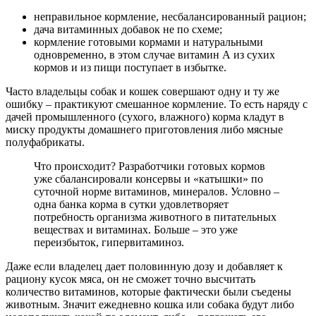
неправильное кормление, несбалансированный рацион;
дача витаминных добавок не по схеме;
кормление готовыми кормами и натуральными
одновременно, в этом случае витамин А из сухих
кормов и из пищи поступает в избытке.
Часто владельцы собак и кошек совершают одну и ту же
ошибку – практикуют смешанное кормление. То есть наряду с
дачей промышленного (сухого, влажного) корма кладут в
миску продукты домашнего приготовления либо мясные
полуфабрикаты.
Что происходит? Разработчики готовых кормов
уже сбалансировали консервы и «катышки» по
суточной норме витаминов, минералов. Условно –
одна банка корма в сутки удовлетворяет
потребность организма животного в питательных
веществах и витаминах. Больше – это уже
переизбыток, гипервитаминоз.
Даже если владелец дает половинную дозу и добавляет к
рациону кусок мяса, он не сможет точно высчитать
количество витаминов, которые фактически были съедены
животным. Значит ежедневно кошка или собака будут либо