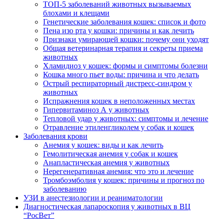
ТОП-5 заболеваний животных вызываемых
блохами и клещами
Генетические заболевания кошек: список и фото
Пена изо рта у кошки: причины и как лечить
Признаки умирающей кошки: почему они уходят
Общая ветеринарная терапия и секреты приема
животных
Хламидиоз у кошек: формы и симптомы болезни
Кошка много пьет воды: причина и что делать
Острый респираторный дистресс-синдром у
животных
Испражнения кошек в неположенных местах
Гипервитаминоз А у животных
Тепловой удар у животных: симптомы и лечение
Отравление этиленгликолем у собак и кошек
Заболевания крови
Анемия у кошек: виды и как лечить
Гемолитическая анемия у собак и кошек
Анапластическая анемия у животных
Нерегенеративная анемия: что это и лечение
Тромбоэмболия у кошек: причины и прогноз по
заболеванию
УЗИ в анестезиологии и реаниматологии
Диагностическая лапароскопия у животных в ВЦ
“РосВет”