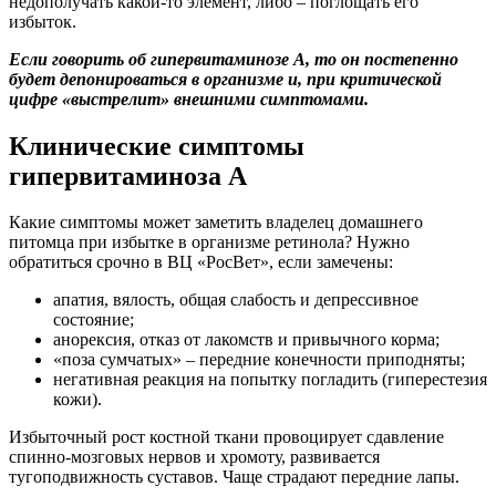
недополучать какой-то элемент, либо – поглощать его
избыток.
Если говорить об гипервитаминозе А, то он постепенно
будет депонироваться в организме и, при критической
цифре «выстрелит» внешними симптомами.
Клинические симптомы
гипервитаминоза А
Какие симптомы может заметить владелец домашнего
питомца при избытке в организме ретинола? Нужно
обратиться срочно в ВЦ «РосВет», если замечены:
апатия, вялость, общая слабость и депрессивное
состояние;
анорексия, отказ от лакомств и привычного корма;
«поза сумчатых» – передние конечности приподняты;
негативная реакция на попытку погладить (гиперестезия
кожи).
Избыточный рост костной ткани провоцирует сдавление
спинно-мозговых нервов и хромоту, развивается
тугоподвижность суставов. Чаще страдают передние лапы.