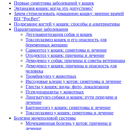
Первые симптомы заболеваний у кошек
Эвтаназия кошек: когда это допустимо?
Зачем стерилизовать домашнюю кошку: мнение врачей
ВЦ “РосВет”
Подрезание когтей у кошек: способы и альтернативы
Паразитарные заболевания
Дегельминтизация собак и кошек
Токсоплазмоз кошек и его опасность для
беременных женщин
Саркоптоз у кошек: симптомы и лечение
Отодектоз у кошек: причины и лечение
Демодекоз у собак: причины и советы ветеринара
Демодекоз у кошек: причины и опасность для
человека
Тромбикулез у животных
Иксодовые клещи у котов: симптомы и лечение
Глисты у кошек: виды, фото, локализация
Псевдопаразиты у животных
Лингватулез собаки и кошек: пути передачи и
лечение
Бартонеллез у кошек: симптомы и лечение
Токсоплазмоз у кошек: симптомы и лечение
Болезни мочеполовой системы
Мочекаменная болезнь у котов: причины и
лечение