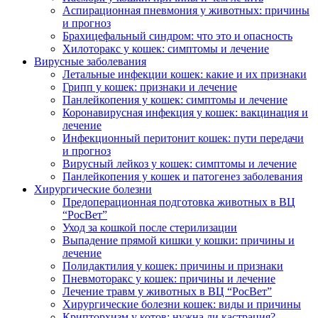
Аспирационная пневмония у животных: причины
и прогноз
Брахицефальный синдром: что это и опасность
Хилоторакс у кошек: симптомы и лечение
Вирусные заболевания
Летальные инфекции кошек: какие и их признаки
Грипп у кошек: признаки и лечение
Панлейкопения у кошек: симптомы и лечение
Коронавирусная инфекция у кошек: вакцинация и
лечение
Инфекционный перитонит кошек: пути передачи
и прогноз
Вирусный лейкоз у кошек: симптомы и лечение
Панлейкопения у кошек и патогенез заболевания
Хирургические болезни
Предоперационная подготовка животных в ВЦ
“РосВет”
Уход за кошкой после стерилизации
Выпадение прямой кишки у кошки: причины и
лечение
Полидактилия у кошек: причины и признаки
Пневмоторакс у кошек: причины и лечение
Лечение травм у животных в ВЦ “РосВет”
Хирургические болезни кошек: виды и причины
Крипторхизм у котов: нужна ли кастрация?