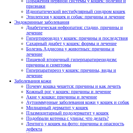
Поражения нервной системы у кошек: болезни и
признаки
Идиопатический вестибулярный синдром кошек
Эпилепсия у кошек и собак: причины и лечение
Эндокринные заболевания
Диабетическая нефропатия: стадии, причины и
лечение
Гипертиреоидоз у кошек: причины и последствия
Сахарный диабет у кошек: формы и лечение
Болезнь Аддисона у животных: причины и
лечение
Пищевой вторичный гиперпаратиреоидизм:
причины и симптомы
Гиперпаратиреоз у кошек: причины, виды и
лечение
Заболевания кожи
Почему кошка чешется: причины и как лечить
Кожный рог у кошек: причины и лечение
Акне у кошки: причины и лечение
Аутоиммунные заболевания кожи у кошек и собак
Милиарный дерматит у кошек
Плазмоцитарный пододерматит у кошек
Подобрали котенка с улицы: что делать?
Лентиго у кошек на фото: причины и опасность
дефекта