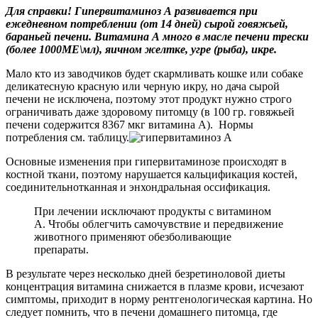
Для справки! Гипервитаминоз А развивается при
ежедневном потреблении (от 14 дней) сырой говяжьей,
бараньей печени. Витамина А много в масле печени трески
(более 1000МЕ\мл), яичном желтке, угре (рыба), икре.
Мало кто из заводчиков будет скармливать кошке или собаке
деликатесную красную или черную икру, но дача сырой
печени не исключена, поэтому этот продукт нужно строго
ограничивать даже здоровому питомцу (в 100 гр. говяжьей
печени содержится 8367 мкг витамина А). Нормы
потребления см. таблицу.
Основные изменения при гипервитаминозе происходят в
костной ткани, поэтому нарушается кальцификация костей,
соединительнотканная и энхондральная оссификация.
При лечении исключают продукты с витамином
А. Чтобы облегчить самочувствие и передвижение
животного применяют обезболивающие
препараты.
В результате через несколько дней безретиноловой диеты
концентрация витамина снижается в плазме крови, исчезают
симптомы, приходит в норму рентгенологическая картина. Но
следует помнить, что в печени домашнего питомца, где