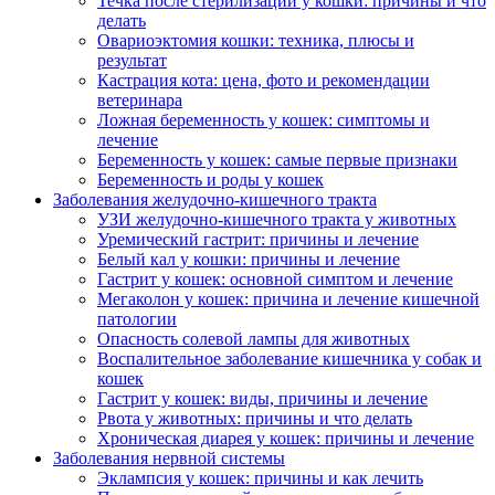
Течка после стерилизации у кошки: причины и что
делать
Овариоэктомия кошки: техника, плюсы и
результат
Кастрация кота: цена, фото и рекомендации
ветеринара
Ложная беременность у кошек: симптомы и
лечение
Беременность у кошек: самые первые признаки
Беременность и роды у кошек
Заболевания желудочно-кишечного тракта
УЗИ желудочно-кишечного тракта у животных
Уремический гастрит: причины и лечение
Белый кал у кошки: причины и лечение
Гастрит у кошек: основной симптом и лечение
Мегаколон у кошек: причина и лечение кишечной
патологии
Опасность солевой лампы для животных
Воспалительное заболевание кишечника у собак и
кошек
Гастрит у кошек: виды, причины и лечение
Рвота у животных: причины и что делать
Хроническая диарея у кошек: причины и лечение
Заболевания нервной системы
Эклампсия у кошек: причины и как лечить