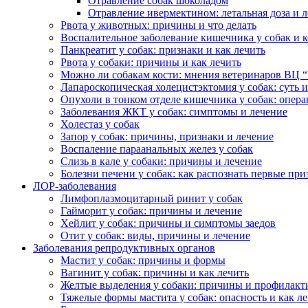
Отравление собак шоколадом
Отравление ивермектином: летальная доза и 
Рвота у животных: причины и что делать
Воспалительное заболевание кишечника у собак и 
Панкреатит у собак: признаки и как лечить
Рвота у собаки: причины и как лечить
Можно ли собакам кости: мнения ветеринаров ВЦ 
Лапароскопическая холецистэктомия у собак: суть 
Опухоли в тонком отделе кишечника у собак: опер
Заболевания ЖКТ у собак: симптомы и лечение
Холестаз у собак
Запор у собак: причины, признаки и лечение
Воспаление параанальных желез у собак
Слизь в кале у собаки: причины и лечение
Болезни печени у собак: как распознать первые при
ЛОР-заболевания
Лимфоплазмоцитарный ринит у собак
Гайморит у собак: причины и лечение
Хейлит у собак: причины и симптомы заедов
Отит у собак: виды, причины и лечение
Заболевания репродуктивных органов
Мастит у собак: причины и формы
Вагинит у собак: причины и как лечить
Желтые выделения у собаки: причины и профилакт
Тяжелые формы мастита у собак: опасность и как л