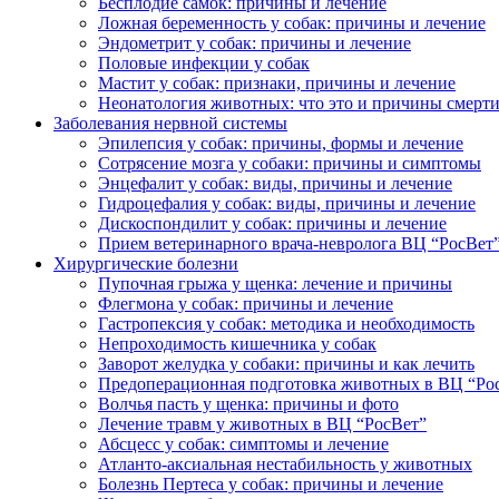
Бесплодие самок: причины и лечение
Ложная беременность у собак: причины и лечение
Эндометрит у собак: причины и лечение
Половые инфекции у собак
Мастит у собак: признаки, причины и лечение
Неонатология животных: что это и причины смерт
Заболевания нервной системы
Эпилепсия у собак: причины, формы и лечение
Сотрясение мозга у собаки: причины и симптомы
Энцефалит у собак: виды, причины и лечение
Гидроцефалия у собак: виды, причины и лечение
Дискоспондилит у собак: причины и лечение
Прием ветеринарного врача-невролога ВЦ “РосВет
Хирургические болезни
Пупочная грыжа у щенка: лечение и причины
Флегмона у собак: причины и лечение
Гастропексия у собак: методика и необходимость
Непроходимость кишечника у собак
Заворот желудка у собаки: причины и как лечить
Предоперационная подготовка животных в ВЦ “Ро
Волчья пасть у щенка: причины и фото
Лечение травм у животных в ВЦ “РосВет”
Абсцесс у собак: симптомы и лечение
Атланто-аксиальная нестабильность у животных
Болезнь Пертеса у собак: причины и лечение