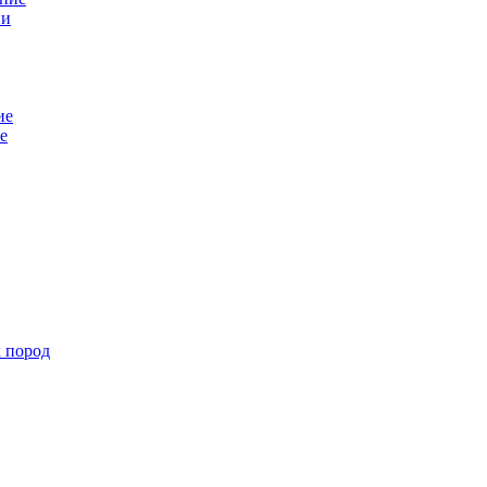
ни
ие
е
х пород