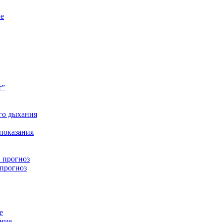
ие
т”
го дыхания
 показания
 прогноз
 прогноз
е
ение