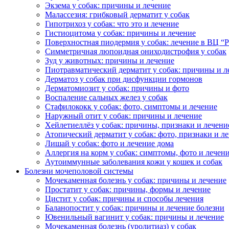
Экзема у собак: причины и лечение
Малассезия: грибковый дерматит у собак
Гипотрихоз у собак: что это и лечение
Гистиоцитома у собак: причины и лечение
Поверхностная пиодермия у собак: лечение в ВЦ “
Симметричная люпоидная ониходистрофия у собак
Зуд у животных: причины и лечение
Пиотравматический дерматит у собак: причины и л
Дерматоз у собак при дисфункции гормонов
Дерматомиозит у собак: причины и фото
Воспаление сальных желез у собак
Стафилококк у собак: фото, симптомы и лечение
Наружный отит у собак: причины и лечение
Хейлетиеллёз у собак: причины, признаки и лечени
Атопический дерматит у собак: фото, признаки и л
Лишай у собак: фото и лечение дома
Аллергия на корм у собак: симптомы, фото и лечен
Аутоиммунные заболевания кожи у кошек и собак
Болезни мочеполовой системы
Мочекаменная болезнь у собак: причины и лечение
Простатит у собак: причины, формы и лечение
Цистит у собак: причины и способы лечения
Баланопостит у собак: причины и лечение болезни
Ювенильный вагинит у собак: причины и лечение
Мочекаменная болезнь (уролитиаз) у собак