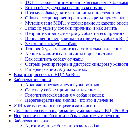
ТОП-5 заболеваний животных вызываемых блохам
Если собаку укусила оса: первая помощь
Почему собака давится: причины и последствия
Общая ветеринарная терапия и секреты приема жи
Мутация гена MDR1 у собак: какие лекарства опас
Запах из ушей у собаки: причины и как лечить
Неприятный запах изо рта у собаки и его причины
Исправление неправильного прикуса у собак в ВЦ 
Зачем чистить зубы собаке
Тепловой удар у животных: симптомы и лечение
Асцит у животных: причины и диагностика
Как защитить собаку от жары
Острый респираторный дистресс-синдром у живот
Гипервитаминоз А у животных
Вакцинация собак в ВЦ “РосВет”
Заболевания крови
Анапластическая анемия у животных
Сепсис у собак: причины и лечение
Гемолитическая анемия у собак и кошек
Нерегенеративная анемия: что это и лечение
УЗИ в анестезиологии и реаниматологии
Диагностическая лапароскопия у животных в ВЦ “РосВе
Неврологические болезни собак: симптомы и лечение
Заболевания кожи
Аутоиммунные болезни кожи у собак