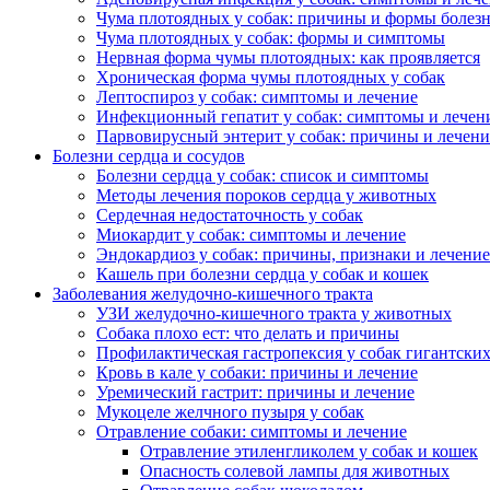
Чума плотоядных у собак: причины и формы болез
Чума плотоядных у собак: формы и симптомы
Нервная форма чумы плотоядных: как проявляется
Хроническая форма чумы плотоядных у собак
Лептоспироз у собак: симптомы и лечение
Инфекционный гепатит у собак: симптомы и лечен
Парвовирусный энтерит у собак: причины и лечени
Болезни сердца и сосудов
Болезни сердца у собак: список и симптомы
Методы лечения пороков сердца у животных
Сердечная недостаточность у собак
Миокардит у собак: симптомы и лечение
Эндокардиоз у собак: причины, признаки и лечение
Кашель при болезни сердца у собак и кошек
Заболевания желудочно-кишечного тракта
УЗИ желудочно-кишечного тракта у животных
Собака плохо ест: что делать и причины
Профилактическая гастропексия у собак гигантски
Кровь в кале у собаки: причины и лечение
Уремический гастрит: причины и лечение
Мукоцеле желчного пузыря у собак
Отравление собаки: симптомы и лечение
Отравление этиленгликолем у собак и кошек
Опасность солевой лампы для животных