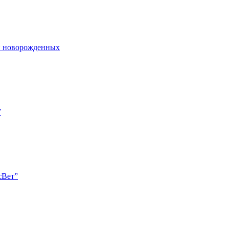
и новорожденных
”
сВет”