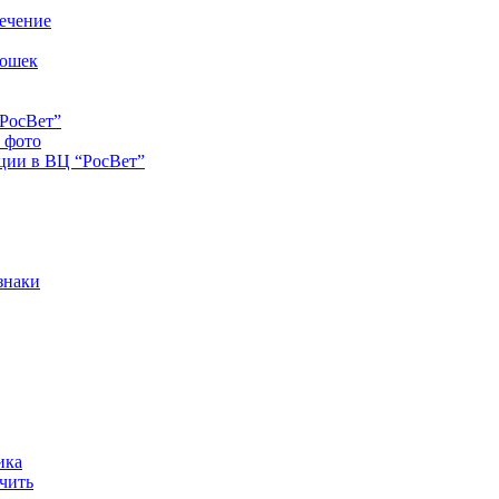
лечение
кошек
“РосВет”
и фото
ации в ВЦ “РосВет”
знаки
ика
ечить