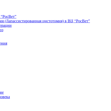
 “РосВет”
ия (Лапассистированная цистотомия) в ВЦ “РосВет”
ерации
оз
ения
ние
ловека