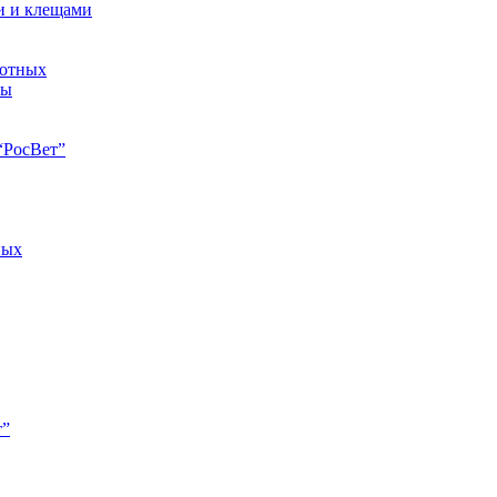
и и клещами
вотных
ны
“РосВет”
ных
т”