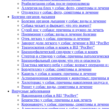
Реабилитация собак после пироплазмоза
Аллергия на блох у собак: фото, симптомы и лечен
Отодектоз у собак: фото, симптомы и лечение
Болезни органов дыхания
Болезни органов дыхания у собак: виды и лечение
Собака чихает и фыркает: что это значит?
Сухой нос у собаки: причины и нужно ли лечить
Пневмония у собак: виды и лечение болезни
Отек легких у собак: причины и лечение
Заворот доли легкого у собак: лечение в ВЦ “РосВе
Трахеоскопия собак и кошек в ВЦ “РосВет”
Брахицефалический синдром у собак и кошек
Стертор и стридор у собак: причины патологическо
Брахицефальный синдром: что это и опасность
Пластика мягкого неба у собак: возраст операции и
Бордетеллез у собак: симптомы и лечение
Кашель у собак и кошек: причины и лечение
Аспирационная пневмония у животных: причины и
Хилоторакс у собак: причины накопления хилуса и
Ринит у собак: виды, симптомы и лечение
Вирусные заболевания
Вакцинация собак в ВЦ “РосВет”
Бешенство у собак: причины и как лечить
Коронавирус у собак: причины, симптомы и лечени
Аденовирусная инфекция у собак: симптомы и леч