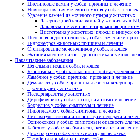
Цистиновые камни у собак: причины и лечение
Новообразования мочевого пузыря у собак и кошек
Удаление камней из мочевого пузыря у животных
Лазерное дробление камней у животных в ВЦ
Лапароскопически-ассистированная цистотом
Цистотомия у животных: плюсы и минусы оп
Почечная недостаточность у собак: лечение и прогн
Гидронефроз животных: причины и лечение
Стентирование мочеточников у собак и кошек
Эктопия мочеточников – диагностика и методы леч
Паразитарные заболевания
Дегельминтизация собак и кошек
Бластомикоз у собак: опасность грибка для человека
Лямблиоз у собак: причины, признаки и лечение
Демодекоз у собак: причины и советы ветеринара
Тромбикулез у животных
Псевдопаразиты у животных
Дирофиляриоз у собак: фото, симптомы и лечение
Боррелиоз у собак: симптомы и лечение
Пироплазмоз у собак: симптомы и лечение
Лингватулез собаки и кошек: пути передачи и лече
Эхинококкоз у собак: симптомы и опасность для че
Бабезиоз у собак: возбудители, патогенез и лечение
Диоктофимоз собак и опасность для человека
Тромбоцитарный анаплазмоз собак