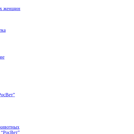
ых женщин
ека
ние
РосВет”
 животных
 “РосВет”