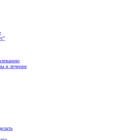
е
ет”
болеванию
ны и лечение
делать
ара