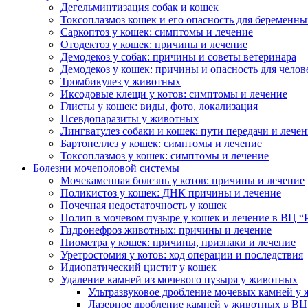
Дегельминтизация собак и кошек
Токсоплазмоз кошек и его опасность для беременн
Саркоптоз у кошек: симптомы и лечение
Отодектоз у кошек: причины и лечение
Демодекоз у собак: причины и советы ветеринара
Демодекоз у кошек: причины и опасность для челов
Тромбикулез у животных
Иксодовые клещи у котов: симптомы и лечение
Глисты у кошек: виды, фото, локализация
Псевдопаразиты у животных
Лингватулез собаки и кошек: пути передачи и лече
Бартонеллез у кошек: симптомы и лечение
Токсоплазмоз у кошек: симптомы и лечение
Болезни мочеполовой системы
Мочекаменная болезнь у котов: причины и лечение
Поликистоз у кошек: ДНК причины и лечение
Почечная недостаточность у кошек
Полип в мочевом пузыре у кошек и лечение в ВЦ “
Гидронефроз животных: причины и лечение
Пиометра у кошек: причины, признаки и лечение
Уретростомия у котов: ход операции и последствия
Идиопатический цистит у кошек
Удаление камней из мочевого пузыря у животных
Ультразвуковое дробление мочевых камней у
Лазерное дробление камней у животных в ВЦ