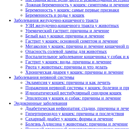
Ложная беременность у кошек: симптомы и лечение
Беременность у кошек: самые первые признаки
Беременность и роды у кошек
Заболевания желудочно-кишечного тракта
УЗИ желудочно-кишечного тракта у животных
Уремический гастрит: причины и лечение
Белый кал у кошки: причины и лечение
Гастрит у кошек: основной симптом и лечение
Мегаколон у кошек: причина и лечение кишечной 
Опасность солевой лампы для животных
Воспалительное заболевание кишечника у собак и 
Гастрит у кошек: виды, причины и лечение
Рвота у животных: причины и что делать
Хроническая диарея у кошек: причины и лечение
Заболевания нервной системы
Эклампсия у кошек: причины и как лечить
Поражения нервной системы у кошек: болезни и пр
Идиопатический вестибулярный синдром кошек
Эпилепсия у кошек и собак: причины и лечение
Эндокринные заболевания
Диабетическая нефропатия: стадии, причины и леч
Гипертиреоидоз у кошек: причины и последствия
Сахарный диабет у кошек: формы и лечение
Болезнь Аддисона у животных: причины и лечение