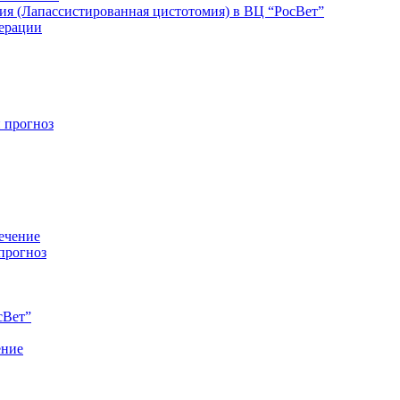
ия (Лапассистированная цистотомия) в ВЦ “РосВет”
ерации
 прогноз
ечение
прогноз
сВет”
ение