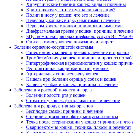
Хирургические болезни кошек: виды и причины
Крипторхизм у котов: нужна ли кастрация?
Полип в носу у кошек: что это и лечение
Перелом у кошки: виды, симптомы и лечение
Перелом хвоста у кошки: причины и симптомы
Диафрагмальная грыжа у кошек: причины и лечени
БЦС-комплекс для брахицефалов: услуга ВЦ “РосВ
Онихэктомия у кошек: показания и запрет
Болезни сердечно-сосудистой системы
Гипертония у кошек: признаки, лечение и прогноз
Тромбоэмболия у кошек: причины и прогноз по за
Гипертрофическая кардиомиопатия у кошек: причи
Рестриктивная кардиомиопатия у кошек
Артериальная гипертензия у кошек
Кашель при болезни сердца у собак и кошек
Кашель у собак и кошек: причины и лечение
Заболевания ротовой полости и горла
Болезни полости рта у кошек
Стоматит у кошек: фото, симптомы и лечение
Заболевания репродуктивных органов
Бесплодие самок: причины и лечение
Стерилизация кошек: фото, минусы и плюсы
Течка после стерилизации у кошки: причины и что 
Овариоэктомия кошки: техника, плюсы и результат
Кастрация кота: цена, фото и рекомендации ветерин