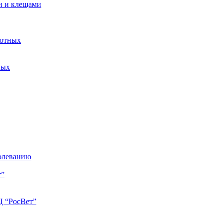
и и клещами
вотных
ных
болеванию
т”
Ц “РосВет”