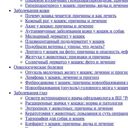
Пищевой вторичный гиперпаратиреоидизм: причи
Гиперпаратиреоз у кошек: причины, виды и лечени
Заболевания кожи
Почему кошка чешется: причины и как лечить
Кожный рог у кошек: причины и лечение
Акне у кошки: причины и лечение
Аутоиммунные заболевания кожи у кошек и собак
Милиарный дерматит у кошек
Плазмоцитарный пододерматит у кошек
Подобрали котенка с улицы: что делать?
Лентиго у кошек на фото: причины и опасность деф
Желтуха у животных: признаки и причины
Солнечный дерматоз у кошек: фото и лечение
Онкологические болезни
Опухоль молочных желез у кошек: лечение и прогн
Лимфома у кошек: лечение и прогноз
Фибросаркома у кошек: причины новообразования 
Новообразования (опухоль) головного мозга у коше
Заболевания глаз
Осмотр ветеринарного врача-офтальмолога в ВЦ “Р
Расширенные зрачки у кошки: норма и патология
Энтропион у животных: причины и лечение
Кератотомия у животных: показания и суть операц
Тарзорафия для собак и кошек
Блефарит у кошек: причины, виды и лечение