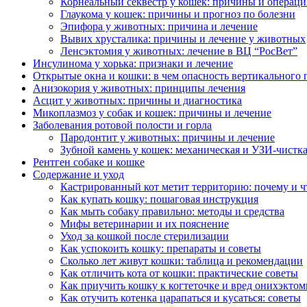
Корнеальный секвестр у кошек: причины и операци
Глаукома у кошек: причины и прогноз по болезни
Эпифора у животных: причина и лечение
Вывих хрусталика: причины и лечение у животных
Ленсэктомия у животных: лечение в ВЦ “РосВет”
Инсулинома у хорька: признаки и лечение
Открытые окна и кошки: в чем опасность вертикального
Анизокория у животных: принципы лечения
Асцит у животных: причины и диагностика
Микоплазмоз у собак и кошек: причины и лечение
Заболевания ротовой полости и горла
Пародонтит у животных: причины и лечение
Зубной камень у кошек: механическая и УЗИ-чистк
Рентген собаке и кошке
Содержание и уход
Кастрированный кот метит территорию: почему и ч
Как купать кошку: пошаговая инструкция
Как мыть собаку правильно: методы и средства
Мифы ветеринарии и их пояснение
Уход за кошкой после стерилизации
Как успокоить кошку: препараты и советы
Сколько лет живут кошки: таблица и рекомендации
Как отличить кота от кошки: практические советы
Как приучить кошку к когтеточке и вред онихэкто
Как отучить котенка царапаться и кусаться: советы