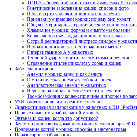
ТОП-5 заболеваний животных вызываемых блохам
Генетические заболевания кошек: список и фото
Пена изо рта у кошки: причины и как лечить
Признаки умирающей кошки: почему они уходят
Общая ветеринарная терапия и секреты приема жи
Хламидиоз у кошек: формы и симптомы болезни
Кошка много пьет воды: причина и что делать
Острый респираторный дистресс-синдром у живот
Испражнения кошек в неположенных местах
Гипервитаминоз А у животных
Тепловой удар у животных: симптомы и лечение
Отравление этиленгликолем у собак и кошек
Заболевания крови
Анемия у кошек: виды и как лечить
Гемолитическая анемия у собак и кошек
Анапластическая анемия у животных
Нерегенеративная анемия: что это и лечение
Тромбоэмболия у кошек: причины и прогноз по за
УЗИ в анестезиологии и реаниматологии
Диагностическая лапароскопия у животных в ВЦ “РосВе
Первые симптомы заболеваний у кошек
Эвтаназия кошек: когда это допустимо?
Зачем стерилизовать домашнюю кошку: мнение врачей В
Подрезание когтей у кошек: способы и альтернативы
Паразитарные заболевания