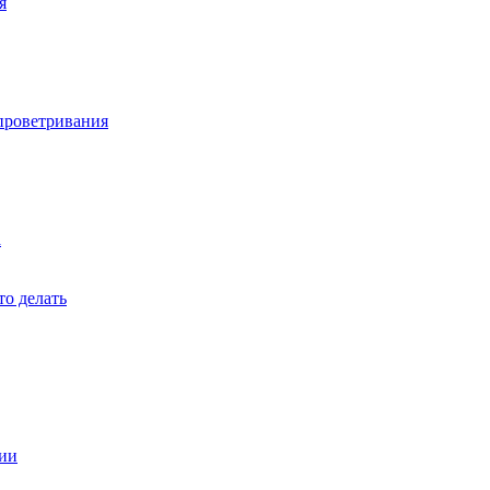
я
 проветривания
а
то делать
мии