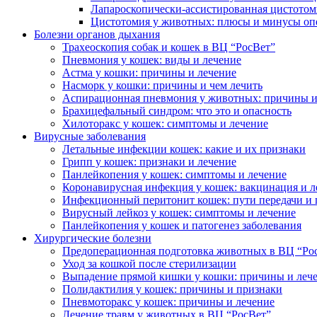
Лапароскопически-ассистированная цистотом
Цистотомия у животных: плюсы и минусы оп
Болезни органов дыхания
Трахеоскопия собак и кошек в ВЦ “РосВет”
Пневмония у кошек: виды и лечение
Астма у кошки: причины и лечение
Насморк у кошки: причины и чем лечить
Аспирационная пневмония у животных: причины и
Брахицефальный синдром: что это и опасность
Хилоторакс у кошек: симптомы и лечение
Вирусные заболевания
Летальные инфекции кошек: какие и их признаки
Грипп у кошек: признаки и лечение
Панлейкопения у кошек: симптомы и лечение
Коронавирусная инфекция у кошек: вакцинация и л
Инфекционный перитонит кошек: пути передачи и 
Вирусный лейкоз у кошек: симптомы и лечение
Панлейкопения у кошек и патогенез заболевания
Хирургические болезни
Предоперационная подготовка животных в ВЦ “Ро
Уход за кошкой после стерилизации
Выпадение прямой кишки у кошки: причины и леч
Полидактилия у кошек: причины и признаки
Пневмоторакс у кошек: причины и лечение
Лечение травм у животных в ВЦ “РосВет”