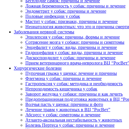
Бесплодие самок: причины и лечение
Ложная беременность у собак: причины и лечение
Эндометрит у собак: причины и лечение
Половые инфекции у собак
Мастит у собак: признаки, причины и лечение
Неонатология животных: что это и причины смерт
Заболевания нервной системы
Эпилепсия у собак: причины, формы и лечение
Сотрясение мозга у собаки: причины и симптомы
Энцефалит у собак: виды, причины и лечение
Гидроцефалия у собак: виды, причины и лечение
Дискоспондилит у собак: причины и лечение
Прием ветеринарного врача-невролога ВЦ “РосВет
Хирургические болезни
Пупочная грыжа у щенка: лечение и причины
Флегмона у собак: причины и лечение
Гастропексия у собак: методика и необходимость
Непроходимость кишечника у собак
Заворот желудка у собаки: причины и как лечить
Предоперационная подготовка животных в ВЦ “Ро
Волчья пасть у щенка: причины и фото
Лечение травм у животных в ВЦ “РосВет”
Абсцесс у собак: симптомы и лечение
Атланто-аксиальная нестабильность у животных
Болезнь Пертеса у собак: причины и лечение