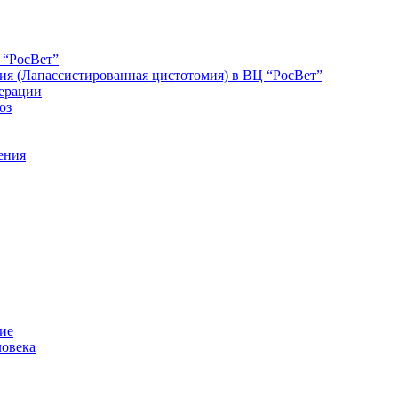
 “РосВет”
ия (Лапассистированная цистотомия) в ВЦ “РосВет”
ерации
оз
ения
ние
ловека