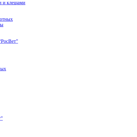
и и клещами
вотных
ны
“РосВет”
ных
т”