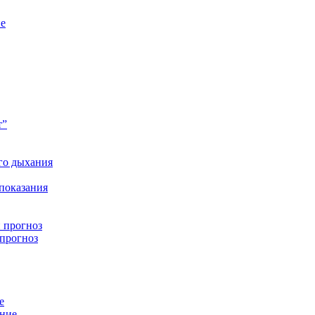
ие
т”
го дыхания
 показания
 прогноз
 прогноз
е
ение