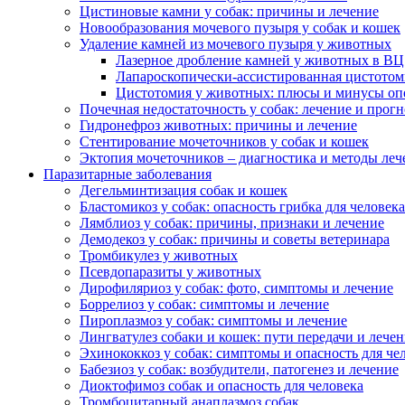
Цистиновые камни у собак: причины и лечение
Новообразования мочевого пузыря у собак и кошек
Удаление камней из мочевого пузыря у животных
Лазерное дробление камней у животных в ВЦ
Лапароскопически-ассистированная цистотом
Цистотомия у животных: плюсы и минусы оп
Почечная недостаточность у собак: лечение и прогн
Гидронефроз животных: причины и лечение
Стентирование мочеточников у собак и кошек
Эктопия мочеточников – диагностика и методы леч
Паразитарные заболевания
Дегельминтизация собак и кошек
Бластомикоз у собак: опасность грибка для человека
Лямблиоз у собак: причины, признаки и лечение
Демодекоз у собак: причины и советы ветеринара
Тромбикулез у животных
Псевдопаразиты у животных
Дирофиляриоз у собак: фото, симптомы и лечение
Боррелиоз у собак: симптомы и лечение
Пироплазмоз у собак: симптомы и лечение
Лингватулез собаки и кошек: пути передачи и лече
Эхинококкоз у собак: симптомы и опасность для че
Бабезиоз у собак: возбудители, патогенез и лечение
Диоктофимоз собак и опасность для человека
Тромбоцитарный анаплазмоз собак