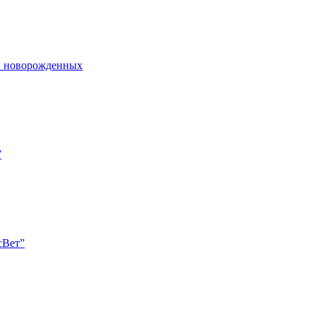
и новорожденных
”
сВет”