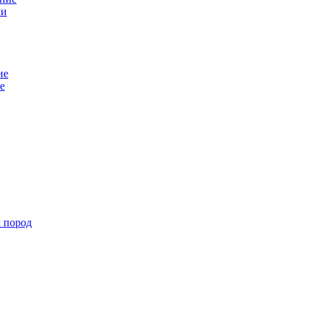
ни
ие
е
х пород