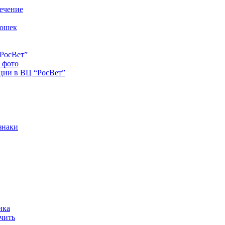
лечение
кошек
“РосВет”
и фото
ации в ВЦ “РосВет”
знаки
ика
ечить