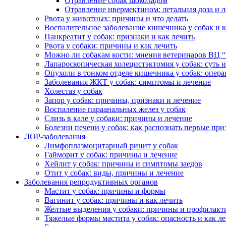
Отравление собак шоколадом
Отравление ивермектином: летальная доза и 
Рвота у животных: причины и что делать
Воспалительное заболевание кишечника у собак и 
Панкреатит у собак: признаки и как лечить
Рвота у собаки: причины и как лечить
Можно ли собакам кости: мнения ветеринаров ВЦ 
Лапароскопическая холецистэктомия у собак: суть 
Опухоли в тонком отделе кишечника у собак: опер
Заболевания ЖКТ у собак: симптомы и лечение
Холестаз у собак
Запор у собак: причины, признаки и лечение
Воспаление параанальных желез у собак
Слизь в кале у собаки: причины и лечение
Болезни печени у собак: как распознать первые при
ЛОР-заболевания
Лимфоплазмоцитарный ринит у собак
Гайморит у собак: причины и лечение
Хейлит у собак: причины и симптомы заедов
Отит у собак: виды, причины и лечение
Заболевания репродуктивных органов
Мастит у собак: причины и формы
Вагинит у собак: причины и как лечить
Желтые выделения у собаки: причины и профилакт
Тяжелые формы мастита у собак: опасность и как л