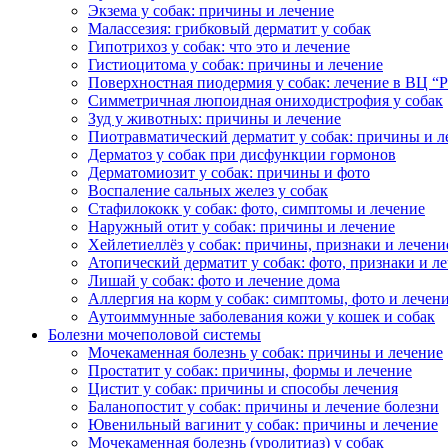
Экзема у собак: причины и лечение
Малассезия: грибковый дерматит у собак
Гипотрихоз у собак: что это и лечение
Гистиоцитома у собак: причины и лечение
Поверхностная пиодермия у собак: лечение в ВЦ “
Симметричная люпоидная ониходистрофия у собак
Зуд у животных: причины и лечение
Пиотравматический дерматит у собак: причины и л
Дерматоз у собак при дисфункции гормонов
Дерматомиозит у собак: причины и фото
Воспаление сальных желез у собак
Стафилококк у собак: фото, симптомы и лечение
Наружный отит у собак: причины и лечение
Хейлетиеллёз у собак: причины, признаки и лечени
Атопический дерматит у собак: фото, признаки и л
Лишай у собак: фото и лечение дома
Аллергия на корм у собак: симптомы, фото и лечен
Аутоиммунные заболевания кожи у кошек и собак
Болезни мочеполовой системы
Мочекаменная болезнь у собак: причины и лечение
Простатит у собак: причины, формы и лечение
Цистит у собак: причины и способы лечения
Баланопостит у собак: причины и лечение болезни
Ювенильный вагинит у собак: причины и лечение
Мочекаменная болезнь (уролитиаз) у собак