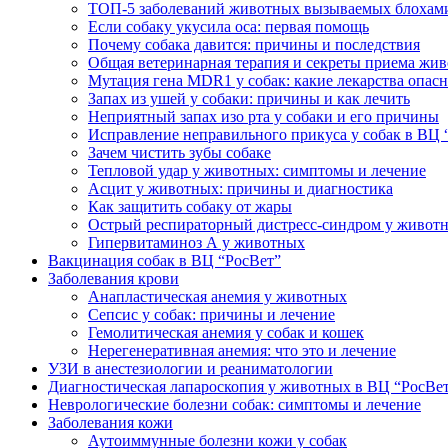
ТОП-5 заболеваний животных вызываемых блохам
Если собаку укусила оса: первая помощь
Почему собака давится: причины и последствия
Общая ветеринарная терапия и секреты приема жи
Мутация гена MDR1 у собак: какие лекарства опас
Запах из ушей у собаки: причины и как лечить
Неприятный запах изо рта у собаки и его причины
Исправление неправильного прикуса у собак в ВЦ 
Зачем чистить зубы собаке
Тепловой удар у животных: симптомы и лечение
Асцит у животных: причины и диагностика
Как защитить собаку от жары
Острый респираторный дистресс-синдром у живот
Гипервитаминоз А у животных
Вакцинация собак в ВЦ “РосВет”
Заболевания крови
Анапластическая анемия у животных
Сепсис у собак: причины и лечение
Гемолитическая анемия у собак и кошек
Нерегенеративная анемия: что это и лечение
УЗИ в анестезиологии и реаниматологии
Диагностическая лапароскопия у животных в ВЦ “РосВе
Неврологические болезни собак: симптомы и лечение
Заболевания кожи
Аутоиммунные болезни кожи у собак