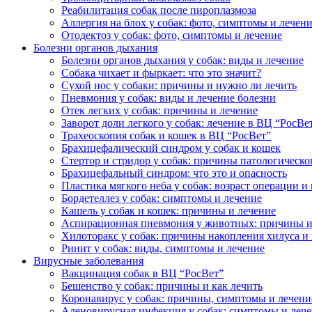
Реабилитация собак после пироплазмоза
Аллергия на блох у собак: фото, симптомы и лечен
Отодектоз у собак: фото, симптомы и лечение
Болезни органов дыхания
Болезни органов дыхания у собак: виды и лечение
Собака чихает и фыркает: что это значит?
Сухой нос у собаки: причины и нужно ли лечить
Пневмония у собак: виды и лечение болезни
Отек легких у собак: причины и лечение
Заворот доли легкого у собак: лечение в ВЦ “РосВе
Трахеоскопия собак и кошек в ВЦ “РосВет”
Брахицефалический синдром у собак и кошек
Стертор и стридор у собак: причины патологическо
Брахицефальный синдром: что это и опасность
Пластика мягкого неба у собак: возраст операции и
Бордетеллез у собак: симптомы и лечение
Кашель у собак и кошек: причины и лечение
Аспирационная пневмония у животных: причины и
Хилоторакс у собак: причины накопления хилуса и
Ринит у собак: виды, симптомы и лечение
Вирусные заболевания
Вакцинация собак в ВЦ “РосВет”
Бешенство у собак: причины и как лечить
Коронавирус у собак: причины, симптомы и лечени
Аденовирусная инфекция у собак: симптомы и леч