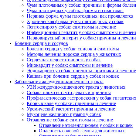
Чума плотоядных у собак: причины и формы болез
Чума плотоядных у собак: формы и симптомы
Нервная форма чумы плотоядных: как проявляется
Хроническая форма чумы плотоядных у собак
Лептоспироз у собак: симптомы и лечение
Инфекционный гепатит у собак: симптомы и лечен
Парвовирусный энтерит у собак: причины и лечени
Болезни сердца и сосудов
Болезни сердца у собак: список и симптомы
Методы лечения пороков сердца у животных
Сердечная недостаточность у собак
Миокардит у собак: симптомы и лечение
Эндокардиоз у собак: причины, признаки и лечение
Кашель при болезни сердца у собак и кошек
Заболевания желудочно-кишечного тракта
УЗИ желудочно-кишечного тракта у животных
Собака плохо ест: что делать и причины
Профилактическая гастропексия у собак гигантски
Кровь в кале у собаки: причины и лечение
Уремический гастрит: причины и лечение
Мукоцеле желчного пузыря у собак
Отравление собаки: симптомы и лечение
Отравление этиленгликолем у собак и кошек
Опасность солевой лампы для животных