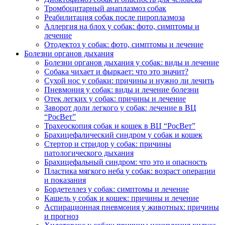
Тромбоцитарный анаплазмоз собак
Реабилитация собак после пироплазмоза
Аллергия на блох у собак: фото, симптомы и
лечение
Отодектоз у собак: фото, симптомы и лечение
Болезни органов дыхания
Болезни органов дыхания у собак: виды и лечение
Собака чихает и фыркает: что это значит?
Сухой нос у собаки: причины и нужно ли лечить
Пневмония у собак: виды и лечение болезни
Отек легких у собак: причины и лечение
Заворот доли легкого у собак: лечение в ВЦ
“РосВет”
Трахеоскопия собак и кошек в ВЦ “РосВет”
Брахицефалический синдром у собак и кошек
Стертор и стридор у собак: причины
патологического дыхания
Брахицефальный синдром: что это и опасность
Пластика мягкого неба у собак: возраст операции
и показания
Бордетеллез у собак: симптомы и лечение
Кашель у собак и кошек: причины и лечение
Аспирационная пневмония у животных: причины
и прогноз