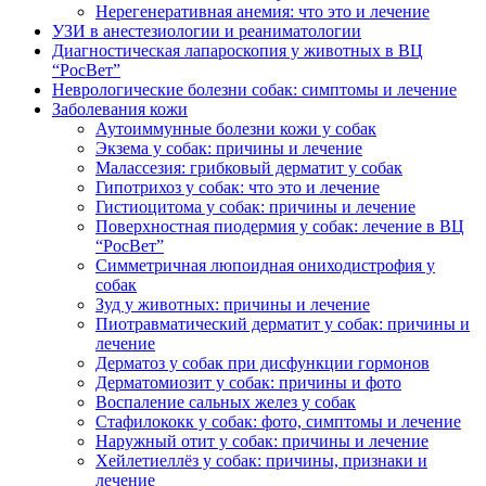
Нерегенеративная анемия: что это и лечение
УЗИ в анестезиологии и реаниматологии
Диагностическая лапароскопия у животных в ВЦ
“РосВет”
Неврологические болезни собак: симптомы и лечение
Заболевания кожи
Аутоиммунные болезни кожи у собак
Экзема у собак: причины и лечение
Малассезия: грибковый дерматит у собак
Гипотрихоз у собак: что это и лечение
Гистиоцитома у собак: причины и лечение
Поверхностная пиодермия у собак: лечение в ВЦ
“РосВет”
Симметричная люпоидная ониходистрофия у
собак
Зуд у животных: причины и лечение
Пиотравматический дерматит у собак: причины и
лечение
Дерматоз у собак при дисфункции гормонов
Дерматомиозит у собак: причины и фото
Воспаление сальных желез у собак
Стафилококк у собак: фото, симптомы и лечение
Наружный отит у собак: причины и лечение
Хейлетиеллёз у собак: причины, признаки и
лечение