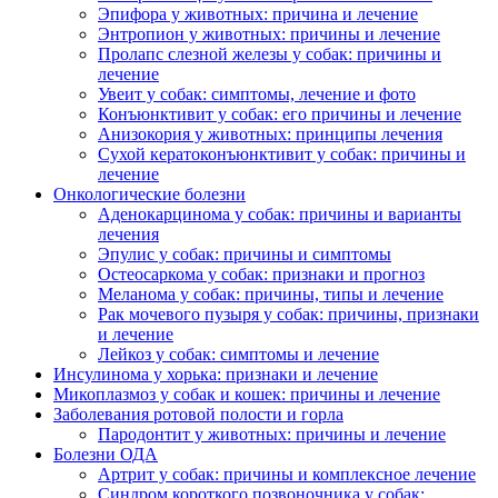
Эпифора у животных: причина и лечение
Энтропион у животных: причины и лечение
Пролапс слезной железы у собак: причины и
лечение
Увеит у собак: симптомы, лечение и фото
Конъюнктивит у собак: его причины и лечение
Анизокория у животных: принципы лечения
Сухой кератоконъюнктивит у собак: причины и
лечение
Онкологические болезни
Аденокарцинома у собак: причины и варианты
лечения
Эпулис у собак: причины и симптомы
Остеосаркома у собак: признаки и прогноз
Меланома у собак: причины, типы и лечение
Рак мочевого пузыря у собак: причины, признаки
и лечение
Лейкоз у собак: симптомы и лечение
Инсулинома у хорька: признаки и лечение
Микоплазмоз у собак и кошек: причины и лечение
Заболевания ротовой полости и горла
Пародонтит у животных: причины и лечение
Болезни ОДА
Артрит у собак: причины и комплексное лечение
Синдром короткого позвоночника у собак: