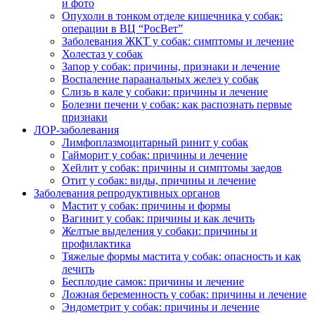
и фото
Опухоли в тонком отделе кишечника у собак:
операции в ВЦ “РосВет”
Заболевания ЖКТ у собак: симптомы и лечение
Холестаз у собак
Запор у собак: причины, признаки и лечение
Воспаление параанальных желез у собак
Слизь в кале у собаки: причины и лечение
Болезни печени у собак: как распознать первые
признаки
ЛОР-заболевания
Лимфоплазмоцитарный ринит у собак
Гайморит у собак: причины и лечение
Хейлит у собак: причины и симптомы заедов
Отит у собак: виды, причины и лечение
Заболевания репродуктивных органов
Мастит у собак: причины и формы
Вагинит у собак: причины и как лечить
Желтые выделения у собаки: причины и
профилактика
Тяжелые формы мастита у собак: опасность и как
лечить
Бесплодие самок: причины и лечение
Ложная беременность у собак: причины и лечение
Эндометрит у собак: причины и лечение