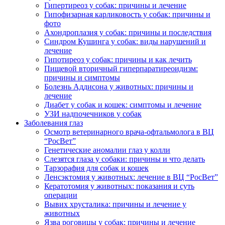
Гипертиреоз у собак: причины и лечение
Гипофизарная карликовость у собак: причины и
фото
Ахондроплазия у собак: причины и последствия
Синдром Кушинга у собак: виды нарушений и
лечение
Гипотиреоз у собак: причины и как лечить
Пищевой вторичный гиперпаратиреоидизм:
причины и симптомы
Болезнь Аддисона у животных: причины и
лечение
Диабет у собак и кошек: симптомы и лечение
УЗИ надпочечников у собак
Заболевания глаз
Осмотр ветеринарного врача-офтальмолога в ВЦ
“РосВет”
Генетические аномалии глаз у колли
Слезятся глаза у собаки: причины и что делать
Тарзорафия для собак и кошек
Ленсэктомия у животных: лечение в ВЦ “РосВет”
Кератотомия у животных: показания и суть
операции
Вывих хрусталика: причины и лечение у
животных
Язва роговицы у собак: причины и лечение