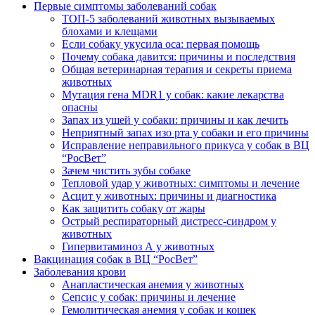
Первые симптомы заболеваний собак
ТОП-5 заболеваний животных вызываемых
блохами и клещами
Если собаку укусила оса: первая помощь
Почему собака давится: причины и последствия
Общая ветеринарная терапия и секреты приема
животных
Мутация гена MDR1 у собак: какие лекарства
опасны
Запах из ушей у собаки: причины и как лечить
Неприятный запах изо рта у собаки и его причины
Исправление неправильного прикуса у собак в ВЦ
“РосВет”
Зачем чистить зубы собаке
Тепловой удар у животных: симптомы и лечение
Асцит у животных: причины и диагностика
Как защитить собаку от жары
Острый респираторный дистресс-синдром у
животных
Гипервитаминоз А у животных
Вакцинация собак в ВЦ “РосВет”
Заболевания крови
Анапластическая анемия у животных
Сепсис у собак: причины и лечение
Гемолитическая анемия у собак и кошек