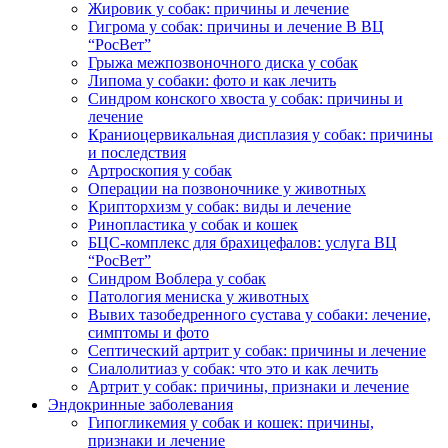
Жировик у собак: причины и лечение
Гигрома у собак: причины и лечение В ВЦ
“РосВет”
Грыжа межпозвоночного диска у собак
Липома у собаки: фото и как лечить
Синдром конского хвоста у собак: причины и
лечение
Краниоцервикальная дисплазия у собак: причины
и последствия
Артроскопия у собак
Операции на позвоночнике у животных
Крипторхизм у собак: виды и лечение
Ринопластика у собак и кошек
БЦС-комплекс для брахицефалов: услуга ВЦ
“РосВет”
Синдром Воблера у собак
Патология мениска у животных
Вывих тазобедренного сустава у собаки: лечение,
симптомы и фото
Септический артрит у собак: причины и лечение
Сиалолитиаз у собак: что это и как лечить
Артрит у собак: причины, признаки и лечение
Эндокринные заболевания
Гипогликемия у собак и кошек: причины,
признаки и лечение