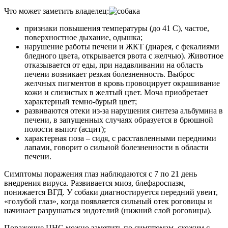
Что может заметить владелец:
признаки повышения температуры (до 41 С), частое,
поверхностное дыхание, одышка;
нарушение работы печени и ЖКТ (диарея, с фекалиями
бледного цвета, открывается рвота с желчью). Животное
отказывается от еды, при надавливании на область
печени возникает резкая болезненность. Выброс
желчных пигментов в кровь провоцирует окрашивание
кожи и слизистых в желтый цвет. Моча приобретает
характерный темно-бурый цвет;
развиваются отеки из-за нарушения синтеза альбумина в
печени, в запущенных случаях образуется в брюшной
полости выпот (асцит);
характерная поза – сидя, с расставленными передними
лапами, говорит о сильной болезненности в области
печени.
Симптомы поражения глаз наблюдаются с 7 по 21 день
внедрения вируса. Развивается миоз, блефароспазм,
понижается ВГД. У собаки диагностируется передний увеит,
«голубой глаз», когда появляется сильный отек роговицы и
начинает разрушаться эндотелий (нижний слой роговицы).
Поражение ЦНС можно заметить по симптомам, схожим с