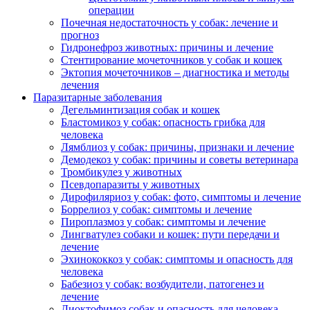
операции
Почечная недостаточность у собак: лечение и
прогноз
Гидронефроз животных: причины и лечение
Стентирование мочеточников у собак и кошек
Эктопия мочеточников – диагностика и методы
лечения
Паразитарные заболевания
Дегельминтизация собак и кошек
Бластомикоз у собак: опасность грибка для
человека
Лямблиоз у собак: причины, признаки и лечение
Демодекоз у собак: причины и советы ветеринара
Тромбикулез у животных
Псевдопаразиты у животных
Дирофиляриоз у собак: фото, симптомы и лечение
Боррелиоз у собак: симптомы и лечение
Пироплазмоз у собак: симптомы и лечение
Лингватулез собаки и кошек: пути передачи и
лечение
Эхинококкоз у собак: симптомы и опасность для
человека
Бабезиоз у собак: возбудители, патогенез и
лечение
Диоктофимоз собак и опасность для человека