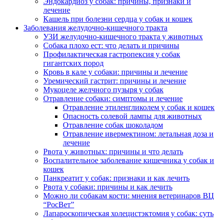
Эндокардиоз у собак: причины, признаки и
лечение
Кашель при болезни сердца у собак и кошек
Заболевания желудочно-кишечного тракта
УЗИ желудочно-кишечного тракта у животных
Собака плохо ест: что делать и причины
Профилактическая гастропексия у собак
гигантских пород
Кровь в кале у собаки: причины и лечение
Уремический гастрит: причины и лечение
Мукоцеле желчного пузыря у собак
Отравление собаки: симптомы и лечение
Отравление этиленгликолем у собак и кошек
Опасность солевой лампы для животных
Отравление собак шоколадом
Отравление ивермектином: летальная доза и
лечение
Рвота у животных: причины и что делать
Воспалительное заболевание кишечника у собак и
кошек
Панкреатит у собак: признаки и как лечить
Рвота у собаки: причины и как лечить
Можно ли собакам кости: мнения ветеринаров ВЦ
“РосВет”
Лапароскопическая холецистэктомия у собак: суть