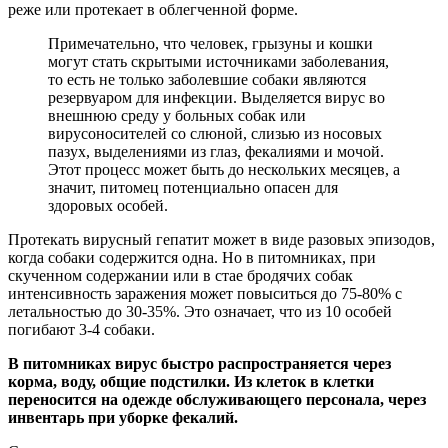
реже или протекает в облегченной форме.
Примечательно, что человек, грызуны и кошки
могут стать скрытыми источниками заболевания,
то есть не только заболевшие собаки являются
резервуаром для инфекции. Выделяется вирус во
внешнюю среду у больных собак или
вирусоносителей со слюной, слизью из носовых
пазух, выделениями из глаз, фекалиями и мочой.
Этот процесс может быть до нескольких месяцев, а
значит, питомец потенциально опасен для
здоровых особей.
Протекать вирусный гепатит может в виде разовых эпизодов,
когда собаки содержится одна. Но в питомниках, при
скученном содержании или в стае бродячих собак
интенсивность заражения может повыситься до 75-80% с
летальностью до 30-35%. Это означает, что из 10 особей
погибают 3-4 собаки.
В питомниках вирус быстро распространяется через
корма, воду, общие подстилки. Из клеток в клетки
переносится на одежде обслуживающего персонала, через
инвентарь при уборке фекалий.