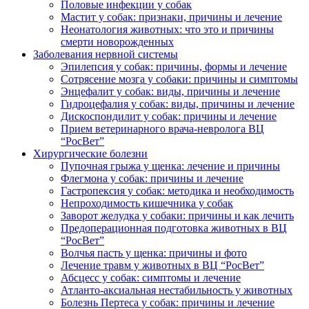
Половые инфекции у собак
Мастит у собак: признаки, причины и лечение
Неонатология животных: что это и причины
смерти новорожденных
Заболевания нервной системы
Эпилепсия у собак: причины, формы и лечение
Сотрясение мозга у собаки: причины и симптомы
Энцефалит у собак: виды, причины и лечение
Гидроцефалия у собак: виды, причины и лечение
Дискоспондилит у собак: причины и лечение
Прием ветеринарного врача-невролога ВЦ
“РосВет”
Хирургические болезни
Пупочная грыжа у щенка: лечение и причины
Флегмона у собак: причины и лечение
Гастропексия у собак: методика и необходимость
Непроходимость кишечника у собак
Заворот желудка у собаки: причины и как лечить
Предоперационная подготовка животных в ВЦ
“РосВет”
Волчья пасть у щенка: причины и фото
Лечение травм у животных в ВЦ “РосВет”
Абсцесс у собак: симптомы и лечение
Атланто-аксиальная нестабильность у животных
Болезнь Пертеса у собак: причины и лечение