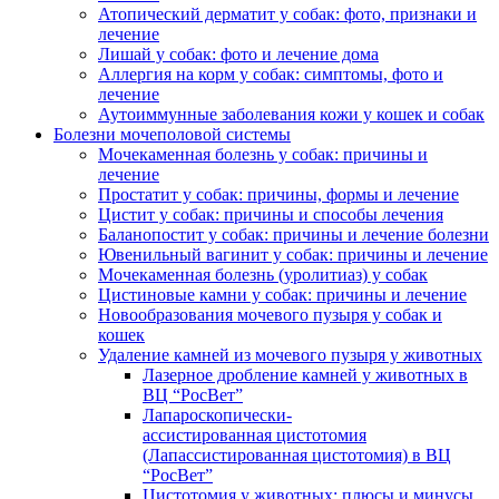
Атопический дерматит у собак: фото, признаки и
лечение
Лишай у собак: фото и лечение дома
Аллергия на корм у собак: симптомы, фото и
лечение
Аутоиммунные заболевания кожи у кошек и собак
Болезни мочеполовой системы
Мочекаменная болезнь у собак: причины и
лечение
Простатит у собак: причины, формы и лечение
Цистит у собак: причины и способы лечения
Баланопостит у собак: причины и лечение болезни
Ювенильный вагинит у собак: причины и лечение
Мочекаменная болезнь (уролитиаз) у собак
Цистиновые камни у собак: причины и лечение
Новообразования мочевого пузыря у собак и
кошек
Удаление камней из мочевого пузыря у животных
Лазерное дробление камней у животных в
ВЦ “РосВет”
Лапароскопически-
ассистированная цистотомия
(Лапассистированная цистотомия) в ВЦ
“РосВет”
Цистотомия у животных: плюсы и минусы