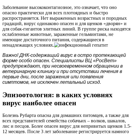
Заболевание высококонтагиозное, это означает, что оно
опасно практически для всех плотоядных и быстро
распространяется. Нет выраженных возрастных и породных
градаций, вирус одинаково опасен и для щенков «дворян» и
для собак-гигантов элитных линий. В группе риска находятся
ослабленные животные, зараженные гельминтами, не
имеющие достаточного питания, содержащиеся в
ненадлежащих условиях.
Важно! ДНК-содержащий вирус в остро протекающей
форме особо опасен. Специалисты ВЦ «РосВет»
предупреждают, при несвоевременном обращении в
ветеринарную клинику и при отсутствии лечения в
первые дни, после заражения или появления
симптомов, не исключен летальный исход.
Эпизоотология: в каких условиях
вирус наиболее опасен
Болезнь Рубарта опасна для домашних питомцев, а также для
всех представителей семейства собачьих – волков, шакалов,
лис и песцов. Более опасен вирус для непривитых щенков 1.5-
12 месяцев. После 3 лет заболевание регистрируется намного