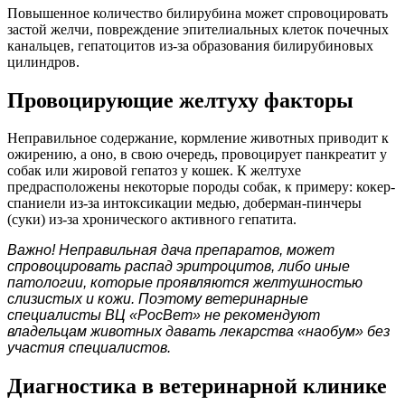
Повышенное количество билирубина может спровоцировать
застой желчи, повреждение эпителиальных клеток почечных
канальцев, гепатоцитов из-за образования билирубиновых
цилиндров.
Провоцирующие желтуху факторы
Неправильное содержание, кормление животных приводит к
ожирению, а оно, в свою очередь, провоцирует панкреатит у
собак или жировой гепатоз у кошек. К желтухе
предрасположены некоторые породы собак, к примеру: кокер-
спаниели из-за интоксикации медью, доберман-пинчеры
(суки) из-за хронического активного гепатита.
Важно! Неправильная дача препаратов, может
спровоцировать распад эритроцитов, либо иные
патологии, которые проявляются желтушностью
слизистых и кожи. Поэтому ветеринарные
специалисты ВЦ «РосВет» не рекомендуют
владельцам животных давать лекарства «наобум» без
участия специалистов.
Диагностика в ветеринарной клинике