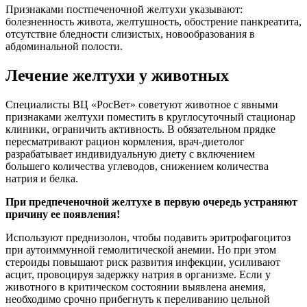
Признаками постпеченочной желтухи указывают:
болезненность живота, желтушность, обострение панкреатита,
отсутствие бледности слизистых, новообразования в
абдоминальной полости.
Лечение желтухи у животных
Специалисты ВЦ «РосВет» советуют животное с явными
признаками желтухи поместить в круглосуточный стационар
клиники, ограничить активность. В обязательном прядке
пересматривают рацион кормления, врач-диетолог
разрабатывает индивидуальную диету с включением
большего количества углеводов, снижением количества
натрия и белка.
При предпеченочной желтухе в первую очередь устраняют
причину ее появления!
Используют преднизолон, чтобы подавить эритрофагоцитоз
при аутоиммунной гемолитической анемии. Но при этом
стероиды повышают риск развития инфекции, усиливают
асцит, провоцируя задержку натрия в организме. Если у
животного в критическом состоянии выявлена анемия,
необходимо срочно прибегнуть к переливанию цельной