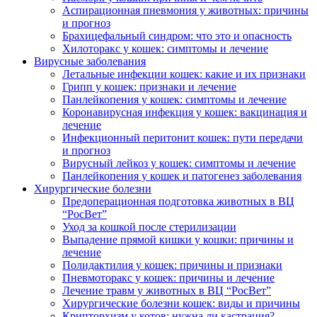
Аспирационная пневмония у животных: причины
и прогноз
Брахицефальный синдром: что это и опасность
Хилоторакс у кошек: симптомы и лечение
Вирусные заболевания
Летальные инфекции кошек: какие и их признаки
Грипп у кошек: признаки и лечение
Панлейкопения у кошек: симптомы и лечение
Коронавирусная инфекция у кошек: вакцинация и
лечение
Инфекционный перитонит кошек: пути передачи
и прогноз
Вирусный лейкоз у кошек: симптомы и лечение
Панлейкопения у кошек и патогенез заболевания
Хирургические болезни
Предоперационная подготовка животных в ВЦ
“РосВет”
Уход за кошкой после стерилизации
Выпадение прямой кишки у кошки: причины и
лечение
Полидактилия у кошек: причины и признаки
Пневмоторакс у кошек: причины и лечение
Лечение травм у животных в ВЦ “РосВет”
Хирургические болезни кошек: виды и причины
Крипторхизм у котов: нужна ли кастрация?