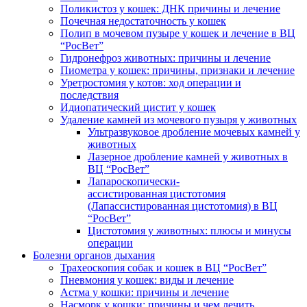
Поликистоз у кошек: ДНК причины и лечение
Почечная недостаточность у кошек
Полип в мочевом пузыре у кошек и лечение в ВЦ
“РосВет”
Гидронефроз животных: причины и лечение
Пиометра у кошек: причины, признаки и лечение
Уретростомия у котов: ход операции и
последствия
Идиопатический цистит у кошек
Удаление камней из мочевого пузыря у животных
Ультразвуковое дробление мочевых камней у
животных
Лазерное дробление камней у животных в
ВЦ “РосВет”
Лапароскопически-
ассистированная цистотомия
(Лапассистированная цистотомия) в ВЦ
“РосВет”
Цистотомия у животных: плюсы и минусы
операции
Болезни органов дыхания
Трахеоскопия собак и кошек в ВЦ “РосВет”
Пневмония у кошек: виды и лечение
Астма у кошки: причины и лечение
Насморк у кошки: причины и чем лечить