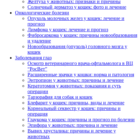
Желтуха у животных: признаки и причины
Солнечный дерматоз у кошек: фото и лечение
Онкологические болезни
Опухоль молочных желез у кошек: лечение и
прогноз
Лимфома у кошек: лечение и прогноз
Фибросаркома у кошек: причины новообразования
и удаление
Новообразования (опухоль) головного мозга у
кошек
Заболевания глаз
Осмотр ветеринарного врача-офтальмолога в ВЦ
“РосВет”
Расширенные зрачки у кошки: норма и патология
Энтропион у животных: причины и лечение
Кератотомия у животных: показания и суть
операции
Тарзорафия для собак и кошек
Блефарит у кошек: причины, виды и лечение
Корнеальный секвестр у кошек: причины и
операция
Глаукома у кошек: причины и прогноз по болезни
Эпифора у животных: причина и лечение
Вывих хрусталика: причины и лечение у
животных