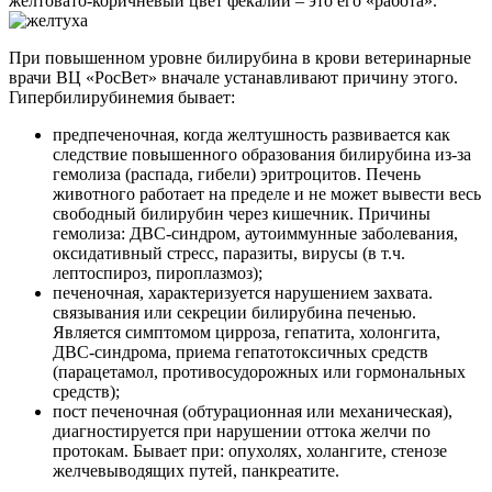
желтовато-коричневый цвет фекалии – это его «работа».
При повышенном уровне билирубина в крови ветеринарные
врачи ВЦ «РосВет» вначале устанавливают причину этого.
Гипербилирубинемия бывает:
предпеченочная, когда желтушность развивается как
следствие повышенного образования билирубина из-за
гемолиза (распада, гибели) эритроцитов. Печень
животного работает на пределе и не может вывести весь
свободный билирубин через кишечник. Причины
гемолиза: ДВС-синдром, аутоиммунные заболевания,
оксидативный стресс, паразиты, вирусы (в т.ч.
лептоспироз, пироплазмоз);
печеночная, характеризуется нарушением захвата.
связывания или секреции билирубина печенью.
Является симптомом цирроза, гепатита, холонгита,
ДВС-синдрома, приема гепатотоксичных средств
(парацетамол, противосудорожных или гормональных
средств);
пост печеночная (обтурационная или механическая),
диагностируется при нарушении оттока желчи по
протокам. Бывает при: опухолях, холангите, стенозе
желчевыводящих путей, панкреатите.