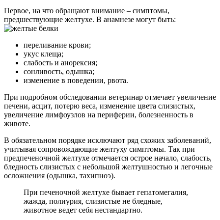
Первое, на что обращают внимание – симптомы,
предшествующие желтухе. В анамнезе могут быть:
переливание крови;
укус клеща;
слабость и анорексия;
сонливость, одышка;
изменение в поведении, рвота.
При подробном обследовании ветеринар отмечает увеличение
печени, асцит, потерю веса, изменение цвета слизистых,
увеличение лимфоузлов на периферии, болезненность в
животе.
В обязательном порядке исключают ряд схожих заболеваний,
учитывая сопровождающие желтуху симптомы. Так при
предпеченочной желтухе отмечается острое начало, слабость,
бледность слизистых с небольшой желтушностью и легочные
осложнения (одышка, тахипноэ).
При печеночной желтухе бывает гепатомегалия,
жажда, полиурия, слизистые не бледные,
животное ведет себя нестандартно.