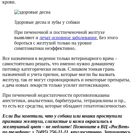
крови.
Здоровые десна и зубы у собаки
При печеночной и постпеченочной желтухе
выявляют и
лечат основное заболевание.
Без этого
бороться с желтухой только на уровне
симптоматики неэффективно.
Все назначения в ведении только ветеринарного врача –
самостоятельно решать, что именно нужно домашнему
питомцу категорически нельзя. Слишком тонкая грань
назначений и учета причин, которые могли бы вызвать
желтуху, так ее могут спровоцировать и некоторые препараты,
а дача новых лекарств только усилит интоксикацию.
При печеночной недостаточности противопоказаны
анестетики, анальгетики, барбитураты, тетрациклины и пр.,
то есть все средства, которые обладают гепатотоксичностью.
Если Вы заметили, что у собаки или кошки проступили
признаки желтухи, слизистые и кожа окрасились в
желтушный цвет – не медлите! Позвоните в ВЦ «РосВет»
по телефону: + 7(495) 256-11-11, круглосуточно. Запишитесь