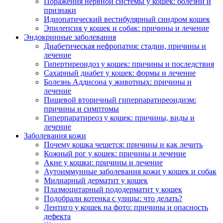
Поражения нервной системы у кошек: болезни и
признаки
Идиопатический вестибулярный синдром кошек
Эпилепсия у кошек и собак: причины и лечение
Эндокринные заболевания
Диабетическая нефропатия: стадии, причины и
лечение
Гипертиреоидоз у кошек: причины и последствия
Сахарный диабет у кошек: формы и лечение
Болезнь Аддисона у животных: причины и
лечение
Пищевой вторичный гиперпаратиреоидизм:
причины и симптомы
Гиперпаратиреоз у кошек: причины, виды и
лечение
Заболевания кожи
Почему кошка чешется: причины и как лечить
Кожный рог у кошек: причины и лечение
Акне у кошки: причины и лечение
Аутоиммунные заболевания кожи у кошек и собак
Милиарный дерматит у кошек
Плазмоцитарный пододерматит у кошек
Подобрали котенка с улицы: что делать?
Лентиго у кошек на фото: причины и опасность
дефекта