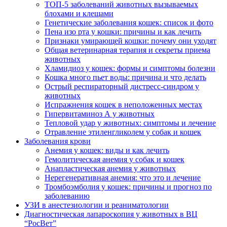
ТОП-5 заболеваний животных вызываемых
блохами и клещами
Генетические заболевания кошек: список и фото
Пена изо рта у кошки: причины и как лечить
Признаки умирающей кошки: почему они уходят
Общая ветеринарная терапия и секреты приема
животных
Хламидиоз у кошек: формы и симптомы болезни
Кошка много пьет воды: причина и что делать
Острый респираторный дистресс-синдром у
животных
Испражнения кошек в неположенных местах
Гипервитаминоз А у животных
Тепловой удар у животных: симптомы и лечение
Отравление этиленгликолем у собак и кошек
Заболевания крови
Анемия у кошек: виды и как лечить
Гемолитическая анемия у собак и кошек
Анапластическая анемия у животных
Нерегенеративная анемия: что это и лечение
Тромбоэмболия у кошек: причины и прогноз по
заболеванию
УЗИ в анестезиологии и реаниматологии
Диагностическая лапароскопия у животных в ВЦ
“РосВет”