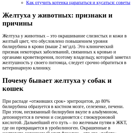
Как отучить котенка царапаться и кусаться: советы
Желтуха у животных: признаки и
причины
Желтуха у животных – это окрашивание слизистых и кожи в
желтый цвет, что обусловлено повышением уровня
билирубина в крови (выше 2 мг\дл). Это клинический
признак некоторых заболеваний, связанных к кровью и
органами кроветворения, поэтому владельцу, который заметил
желтушность у своего питомца, следует срочно обратиться в
ветеринарную клинику.
Почему бывает желтуха у собак и
кошек
При распаде «отживших срок» эритроцитов, до 80%
билирубина образуется в костном мозге, селезенке, печени.
При этом, несвязанный билирубин вкупе в альбумином,
депонируется в печени и соединяется с глюкоуроновой
кислотой. Дальнейший его путь – по желчным путям в ЖКТ,
где он превращается в уробилиноген. Окрашенные в