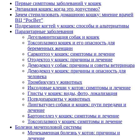
Первые симптомы заболеваний у кошек
Эвтаназия кошек: когда это допустимо?
Зачем стерилизовать домашнюю кошку: мнение врачей
ВЦ “РосВет”
Подрезание когтей у кошек: способы и альтернативы
Паразитарные заболевания
Дегельминтизация собак и кошек
Токсоплазмоз кошек и его опасность для
беременных женщин
Саркоптоз у кошек: симптомы и лечение
Отодектоз у кошек: причины и лечение
Демодекоз у собак: причины и советы ветеринара
Демодекоз у кошек: причины и опасность для
человека
Тромбикулез у животных
Иксодовые клещи у котов: симптомы и лечение
Глисты у кошек: виды, фото, локализация
Псевдопаразиты у животных
Лингватулез собаки и кошек: пути передачи и
лечение
Бартонеллез у кошек: симптомы и лечение
Токсоплазмоз у кошек: симптомы и лечение
Болезни мочеполовой системы
Мочекаменная болезнь у котов: причины и
лечение