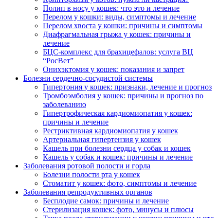
Полип в носу у кошек: что это и лечение
Перелом у кошки: виды, симптомы и лечение
Перелом хвоста у кошки: причины и симптомы
Диафрагмальная грыжа у кошек: причины и
лечение
БЦС-комплекс для брахицефалов: услуга ВЦ
“РосВет”
Онихэктомия у кошек: показания и запрет
Болезни сердечно-сосудистой системы
Гипертония у кошек: признаки, лечение и прогноз
Тромбоэмболия у кошек: причины и прогноз по
заболеванию
Гипертрофическая кардиомиопатия у кошек:
причины и лечение
Рестриктивная кардиомиопатия у кошек
Артериальная гипертензия у кошек
Кашель при болезни сердца у собак и кошек
Кашель у собак и кошек: причины и лечение
Заболевания ротовой полости и горла
Болезни полости рта у кошек
Стоматит у кошек: фото, симптомы и лечение
Заболевания репродуктивных органов
Бесплодие самок: причины и лечение
Стерилизация кошек: фото, минусы и плюсы