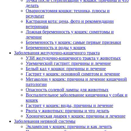
Течка после стерилизации у кошки: причины и что
делать
Овариоэктомия кошки: техника, плюсы и
результат
Кастрация кота: цена, фото и рекомендации
ветеринара
Ложная беременность у кошек: симптомы и
лечение
Беременность у кошек: самые первые признаки
Беременность и роды у кошек
Заболевания желудочно-кишечного тракта
УЗИ желудочно-кишечного тракта у животных
Уремический гастрит: причины и лечение
Белый кал у кошки: причины и лечение
Гастрит у кошек: основной симптом и лечение
Мегаколон у кошек: причина и лечение кишечной
патологии
Опасность солевой лампы для животных
Воспалительное заболевание кишечника у собак и
кошек
Гастрит у кошек: виды, причины и лечение
Рвота у животных: причины и что делать
Хроническая диарея у кошек: причины и лечение
Заболевания нервной системы
Эклампсия у кошек: причины и как лечить