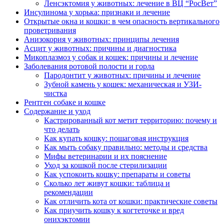
Ленсэктомия у животных: лечение в ВЦ “РосВет”
Инсулинома у хорька: признаки и лечение
Открытые окна и кошки: в чем опасность вертикального
проветривания
Анизокория у животных: принципы лечения
Асцит у животных: причины и диагностика
Микоплазмоз у собак и кошек: причины и лечение
Заболевания ротовой полости и горла
Пародонтит у животных: причины и лечение
Зубной камень у кошек: механическая и УЗИ-
чистка
Рентген собаке и кошке
Содержание и уход
Кастрированный кот метит территорию: почему и
что делать
Как купать кошку: пошаговая инструкция
Как мыть собаку правильно: методы и средства
Мифы ветеринарии и их пояснение
Уход за кошкой после стерилизации
Как успокоить кошку: препараты и советы
Сколько лет живут кошки: таблица и
рекомендации
Как отличить кота от кошки: практические советы
Как приучить кошку к когтеточке и вред
онихэктомии