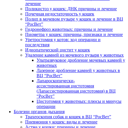
лечение
Поликистоз у кошек: ДНК причины и лечение
Почечная недостаточность у кошек
Полип в мочевом пузыре у кошек и лечение в ВЦ
“РосВет”
Гидронефроз животных: причины и лечение
Пиометра у кошек: причины, признаки и лечение
Уретростомия у котов: ход операции и
последствия
Идиопатический цистит у кошек
Удаление камней из мочевого пузыря у животных
Ультразвуковое дробление мочевых камней у
животных
Лазерное дробление камней у животных в
ВЦ “РосВет”
Лапароскопически-
ассистированная цистотомия
(Лапассистированная цистотомия) в ВЦ
“РосВет”
Цистотомия у животных: плюсы и минусы
операции
Болезни органов дыхания
Трахеоскопия собак и кошек в ВЦ “РосВет”
Пневмония у кошек: виды и лечение
Астма у кошки: причины и лечение