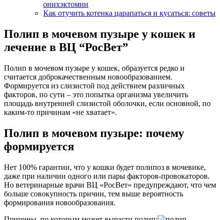
онихэктомии
Как отучить котенка царапаться и кусаться: советы
Полип в мочевом пузыре у кошек и
лечение в ВЦ “РосВет”
Полип в мочевом пузыре у кошек, образуется редко и
считается доброкачественным новообразованием.
Формируется из слизистой под действием различных
факторов, по сути – это попытка организма увеличить
площадь внутренней слизистой оболочки, если основной, по
каким-то причинам «не хватает».
Полип в мочевом пузыре: почему
формируется
Нет 100% гарантии, что у кошки будет полипоз в мочевике,
даже при наличии одного или пары факторов-провокаторов.
Но ветеринарные врачи ВЦ «РосВет» предупреждают, что чем
больше совокупность причин, тем выше вероятность
формирования новообразования.
Причины, по которым может вырасти полип: