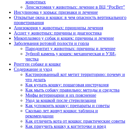
животных
Ленсэктомия у животных: лечение в ВЦ “РосВет”
Инсулинома у хорька: признаки и лечение
Открытые окна и кошки: в чем опасность вертикального
проветривания
Анизокория у животных: принципы лечения
Асцит у животных: причины и диагностика
Микоплазмоз у собак и кошек: причины и лечение
Заболевания ротовой полости и горла
Пародонтит у животных: причины и лечение
Зубной камень у кошек: механическая и УЗИ-
чистка
Рентген собаке и кошке
Содержание и уход
Кастрированный кот метит территорию: почему и
что делать
Как купать кошку: пошаговая инструкция
Как мыть собаку правильно: методы и средства
Мифы ветеринарии и их пояснение
Уход за кошкой после стерилизации
Как успокоить кошку: препараты и советы
Сколько лет живут кошки: таблица и
рекомендации
Как отличить кота от кошки: практические советы
Как приучить кошку к когтеточке и вред