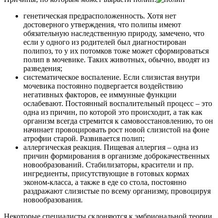
генетическая предрасположенность. Хотя нет
достоверного утверждения, что полипы имеют
обязательную наследственную природу, замечено, что
если у одного из родителей был диагностирован
полипоз, то у их потомков тоже может сформироваться
полип в мочевике. Таких животных, обычно, вводят из
разведения;
систематическое воспаление. Если слизистая внутри
мочевика постоянно подвергается воздействию
негативных факторов, ее иммунные функции
ослабевают. Постоянный воспалительный процесс – это
одна из причин, по которой это происходит, а так как
организм всегда стремится к самовосстановлению, то он
начинает провоцировать рост новой слизистой на фоне
атрофии старой. Развивается полип;
аллергическая реакция. Пищевая аллергия – одна из
причин формирования в организме доброкачественных
новообразований. Стабилизаторы, красители и пр.
ингредиенты, присутствующие в готовых кормах
эконом-класса, а также в еде со стола, постоянно
раздражают слизистые по всему организму, провоцируя
новообразования.
Некоторые специалисты склоняются к эмбриональной теории