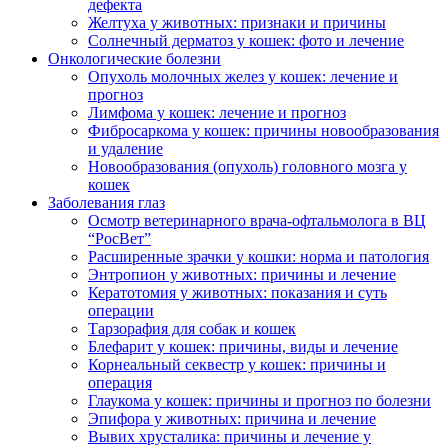
дефекта
Желтуха у животных: признаки и причины
Солнечный дерматоз у кошек: фото и лечение
Онкологические болезни
Опухоль молочных желез у кошек: лечение и
прогноз
Лимфома у кошек: лечение и прогноз
Фибросаркома у кошек: причины новообразования
и удаление
Новообразования (опухоль) головного мозга у
кошек
Заболевания глаз
Осмотр ветеринарного врача-офтальмолога в ВЦ
“РосВет”
Расширенные зрачки у кошки: норма и патология
Энтропион у животных: причины и лечение
Кератотомия у животных: показания и суть
операции
Тарзорафия для собак и кошек
Блефарит у кошек: причины, виды и лечение
Корнеальный секвестр у кошек: причины и
операция
Глаукома у кошек: причины и прогноз по болезни
Эпифора у животных: причина и лечение
Вывих хрусталика: причины и лечение у