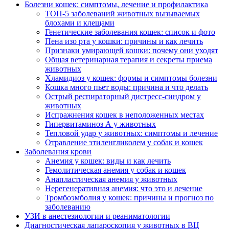
Болезни кошек: симптомы, лечение и профилактика
ТОП-5 заболеваний животных вызываемых
блохами и клещами
Генетические заболевания кошек: список и фото
Пена изо рта у кошки: причины и как лечить
Признаки умирающей кошки: почему они уходят
Общая ветеринарная терапия и секреты приема
животных
Хламидиоз у кошек: формы и симптомы болезни
Кошка много пьет воды: причина и что делать
Острый респираторный дистресс-синдром у
животных
Испражнения кошек в неположенных местах
Гипервитаминоз А у животных
Тепловой удар у животных: симптомы и лечение
Отравление этиленгликолем у собак и кошек
Заболевания крови
Анемия у кошек: виды и как лечить
Гемолитическая анемия у собак и кошек
Анапластическая анемия у животных
Нерегенеративная анемия: что это и лечение
Тромбоэмболия у кошек: причины и прогноз по
заболеванию
УЗИ в анестезиологии и реаниматологии
Диагностическая лапароскопия у животных в ВЦ