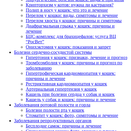
Крипторхизм у котов: нужна ли кастрация?
Полип в носу у кошек: что это и лечение
Перелом у кошки: виды, симптомы и лечение
Перелом хвоста у кошки: причины и симптомы
Диафрагмальная грыжа у кошек: причины и
лечение
БЦС-комплекс для брахицефалов: услуга ВЦ
“РосВет”
Онихэктомия у кошек: показания и запрет
Болезни сердечно-сосудистой системы
Гипертония у кошек: признаки, лечение и прогноз
Тромбоэмболия у кошек: причины и прогноз по
заболеванию
Гипертрофическая кардиомиопатия у кошек:
причины и лечение
Рестриктивная кардиомиопатия у кошек
Артериальная гипертензия у кошек
Кашель при болезни сердца у собак и кошек
Кашель у собак и кошек: причины и лечение
Заболевания ротовой полости и горла
Болезни полости рта у кошек
Стоматит у кошек: фото, симптомы и лечение
Заболевания репродуктивных органов
Бесплодие самок: причины и лечение