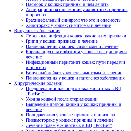
Насморк у кошки: причины и чем лечить
Аспирационная пневмония у животных: причины
и прогноз
Брахицефальный синдром: что это и опасность
Хилоторакс у кошек: симптомы и лечение
Вирусные заболевания
Летальные инфекции кошек: какие и их признаки
Грипп у кошек: признаки и лечение
Панлейкопения у кошек: симптомы и лечение
Коронавирусная инфекция у кошек: вакцинация и
лечение
Инфекционный перитонит кошек: пути передачи
и прогноз
Вирусный лейкоз у кошек: симптомы и лечение
Панлейкопения у кошек и патогенез заболевания
Хирургические болезни
Предоперационная подготовка животных в ВЦ
“РосВет”
Уход за кошкой после стерилизации
Выпадение прямой кишки у кошки: причины и
лечение
Полидактилия у кошек: причины и признаки
Пневмоторакс у кошек: причины и лечение
Лечение травм у животных в ВЦ “РосВет”
Хирургические болезни кошек: виды и причины