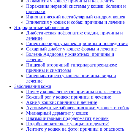
Эклампсия у кошек: причины и как лечить
Поражения нервной системы у кошек: болезни и
признаки
Идиопатический вестибулярный синдром кошек
Эпилепсия у кошек и собак: причины и лечение
Эндокринные заболевания
Диабетическая нефропатия: стадии, причины и
лечение
Гипертиреоидоз у кошек: причины и последствия
Сахарный диабет у кошек: формы и лечение
Болезнь Аддисона у животных: причины и
лечение
Пищевой вторичный гиперпаратиреоидизм:
причины и симптомы
Гиперпаратиреоз у кошек: причины, виды и
лечение
Заболевания кожи
Почему кошка чешется: причины и как лечить
Кожный рог у кошек: причины и лечение
Акне у кошки: причины и лечение
Аутоиммунные заболевания кожи у кошек и собак
Милиарный дерматит у кошек
Плазмоцитарный пододерматит у кошек
Подобрали котенка с улицы: что делать?
Лентиго у кошек на фото: причины и опасность