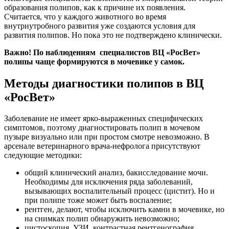
образования полипов, как к причине их появления.
Считается, что у каждого животного во время
внутриутробного развития уже создаются условия для
развития полипов. Но пока это не подтверждено клинически.
Важно! По наблюдениям специалистов ВЦ «РосВет»
полипы чаще формируются в мочевике у самок.
Методы диагностики полипов в ВЦ
«РосВет»
Заболевание не имеет ярко-выраженных специфических
симптомов, поэтому диагностировать полип в мочевом
пузыре визуально или при простом смотре невозможно. В
арсенале ветеринарного врача-нефролога присутствуют
следующие методики:
общий клинический анализ, бакисследование мочи.
Необходимы для исключения ряда заболеваний,
вызывающих воспалительный процесс (цистит). Но и
при полипе тоже может быть воспаление;
рентген, делают, чтобы исключить камни в мочевике, но
на снимках полип обнаружить невозможно;
цистоскопия, УЗИ, контрастная рентгенография.