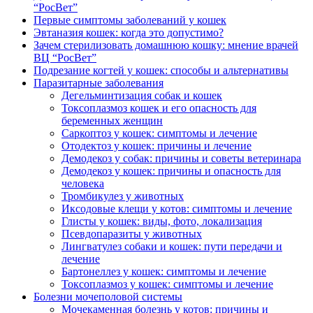
“РосВет”
Первые симптомы заболеваний у кошек
Эвтаназия кошек: когда это допустимо?
Зачем стерилизовать домашнюю кошку: мнение врачей
ВЦ “РосВет”
Подрезание когтей у кошек: способы и альтернативы
Паразитарные заболевания
Дегельминтизация собак и кошек
Токсоплазмоз кошек и его опасность для
беременных женщин
Саркоптоз у кошек: симптомы и лечение
Отодектоз у кошек: причины и лечение
Демодекоз у собак: причины и советы ветеринара
Демодекоз у кошек: причины и опасность для
человека
Тромбикулез у животных
Иксодовые клещи у котов: симптомы и лечение
Глисты у кошек: виды, фото, локализация
Псевдопаразиты у животных
Лингватулез собаки и кошек: пути передачи и
лечение
Бартонеллез у кошек: симптомы и лечение
Токсоплазмоз у кошек: симптомы и лечение
Болезни мочеполовой системы
Мочекаменная болезнь у котов: причины и