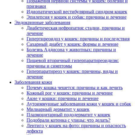
Поражения нервной системы у кошек: болезни и
признаки
Идиопатический вестибулярный синдром кошек
Эпилепсия у кошек и собак: причины и лечение
Эндокринные заболевания
Диабетическая нефропатия: стадии, причины и
лечение
Гипертиреоидоз у кошек: причины и последствия
Сахарный диабет у кошек: формы и лечение
Болезнь Аддисона у животных: причины и
лечение
Пищевой вторичный гиперпаратиреоидизм:
причины и симптомы
Гиперпаратиреоз у кошек: причины, виды и
лечение
Заболевания кожи
Почему кошка чешется: причины и как лечить
Кожный рог у кошек: причины и лечение
Акне у кошки: причины и лечение
Аутоиммунные заболевания кожи у кошек и собак
Милиарный дерматит у кошек
Плазмоцитарный пододерматит у кошек
Подобрали котенка с улицы: что делать?
Лентиго у кошек на фото: причины и опасность
дефекта