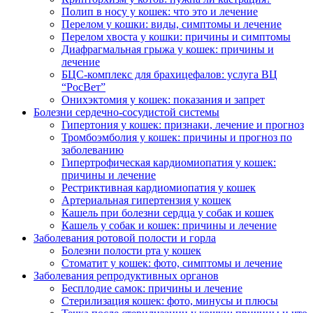
Полип в носу у кошек: что это и лечение
Перелом у кошки: виды, симптомы и лечение
Перелом хвоста у кошки: причины и симптомы
Диафрагмальная грыжа у кошек: причины и
лечение
БЦС-комплекс для брахицефалов: услуга ВЦ
“РосВет”
Онихэктомия у кошек: показания и запрет
Болезни сердечно-сосудистой системы
Гипертония у кошек: признаки, лечение и прогноз
Тромбоэмболия у кошек: причины и прогноз по
заболеванию
Гипертрофическая кардиомиопатия у кошек:
причины и лечение
Рестриктивная кардиомиопатия у кошек
Артериальная гипертензия у кошек
Кашель при болезни сердца у собак и кошек
Кашель у собак и кошек: причины и лечение
Заболевания ротовой полости и горла
Болезни полости рта у кошек
Стоматит у кошек: фото, симптомы и лечение
Заболевания репродуктивных органов
Бесплодие самок: причины и лечение
Стерилизация кошек: фото, минусы и плюсы