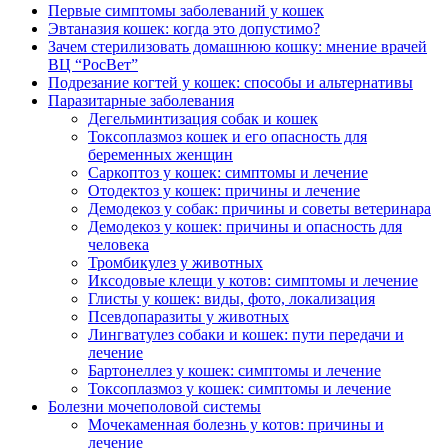
Первые симптомы заболеваний у кошек
Эвтаназия кошек: когда это допустимо?
Зачем стерилизовать домашнюю кошку: мнение врачей
ВЦ “РосВет”
Подрезание когтей у кошек: способы и альтернативы
Паразитарные заболевания
Дегельминтизация собак и кошек
Токсоплазмоз кошек и его опасность для
беременных женщин
Саркоптоз у кошек: симптомы и лечение
Отодектоз у кошек: причины и лечение
Демодекоз у собак: причины и советы ветеринара
Демодекоз у кошек: причины и опасность для
человека
Тромбикулез у животных
Иксодовые клещи у котов: симптомы и лечение
Глисты у кошек: виды, фото, локализация
Псевдопаразиты у животных
Лингватулез собаки и кошек: пути передачи и
лечение
Бартонеллез у кошек: симптомы и лечение
Токсоплазмоз у кошек: симптомы и лечение
Болезни мочеполовой системы
Мочекаменная болезнь у котов: причины и
лечение