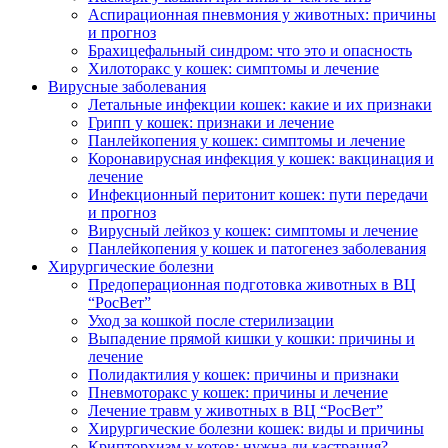
Аспирационная пневмония у животных: причины
и прогноз
Брахицефальный синдром: что это и опасность
Хилоторакс у кошек: симптомы и лечение
Вирусные заболевания
Летальные инфекции кошек: какие и их признаки
Грипп у кошек: признаки и лечение
Панлейкопения у кошек: симптомы и лечение
Коронавирусная инфекция у кошек: вакцинация и
лечение
Инфекционный перитонит кошек: пути передачи
и прогноз
Вирусный лейкоз у кошек: симптомы и лечение
Панлейкопения у кошек и патогенез заболевания
Хирургические болезни
Предоперационная подготовка животных в ВЦ
“РосВет”
Уход за кошкой после стерилизации
Выпадение прямой кишки у кошки: причины и
лечение
Полидактилия у кошек: причины и признаки
Пневмоторакс у кошек: причины и лечение
Лечение травм у животных в ВЦ “РосВет”
Хирургические болезни кошек: виды и причины
Крипторхизм у котов: нужна ли кастрация?