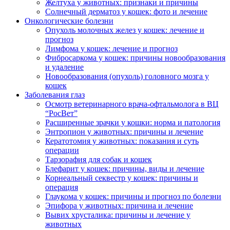
Желтуха у животных: признаки и причины
Солнечный дерматоз у кошек: фото и лечение
Онкологические болезни
Опухоль молочных желез у кошек: лечение и
прогноз
Лимфома у кошек: лечение и прогноз
Фибросаркома у кошек: причины новообразования
и удаление
Новообразования (опухоль) головного мозга у
кошек
Заболевания глаз
Осмотр ветеринарного врача-офтальмолога в ВЦ
“РосВет”
Расширенные зрачки у кошки: норма и патология
Энтропион у животных: причины и лечение
Кератотомия у животных: показания и суть
операции
Тарзорафия для собак и кошек
Блефарит у кошек: причины, виды и лечение
Корнеальный секвестр у кошек: причины и
операция
Глаукома у кошек: причины и прогноз по болезни
Эпифора у животных: причина и лечение
Вывих хрусталика: причины и лечение у
животных