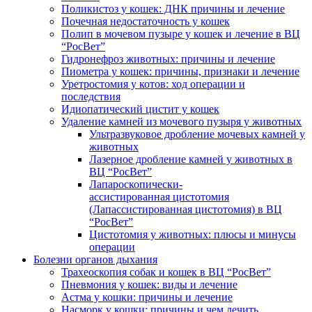
Поликистоз у кошек: ДНК причины и лечение
Почечная недостаточность у кошек
Полип в мочевом пузыре у кошек и лечение в ВЦ
“РосВет”
Гидронефроз животных: причины и лечение
Пиометра у кошек: причины, признаки и лечение
Уретростомия у котов: ход операции и
последствия
Идиопатический цистит у кошек
Удаление камней из мочевого пузыря у животных
Ультразвуковое дробление мочевых камней у
животных
Лазерное дробление камней у животных в
ВЦ “РосВет”
Лапароскопически-
ассистированная цистотомия
(Лапассистированная цистотомия) в ВЦ
“РосВет”
Цистотомия у животных: плюсы и минусы
операции
Болезни органов дыхания
Трахеоскопия собак и кошек в ВЦ “РосВет”
Пневмония у кошек: виды и лечение
Астма у кошки: причины и лечение
Насморк у кошки: причины и чем лечить