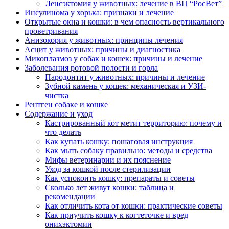
Ленсэктомия у животных: лечение в ВЦ “РосВет”
Инсулинома у хорька: признаки и лечение
Открытые окна и кошки: в чем опасность вертикального
проветривания
Анизокория у животных: принципы лечения
Асцит у животных: причины и диагностика
Микоплазмоз у собак и кошек: причины и лечение
Заболевания ротовой полости и горла
Пародонтит у животных: причины и лечение
Зубной камень у кошек: механическая и УЗИ-
чистка
Рентген собаке и кошке
Содержание и уход
Кастрированный кот метит территорию: почему и
что делать
Как купать кошку: пошаговая инструкция
Как мыть собаку правильно: методы и средства
Мифы ветеринарии и их пояснение
Уход за кошкой после стерилизации
Как успокоить кошку: препараты и советы
Сколько лет живут кошки: таблица и
рекомендации
Как отличить кота от кошки: практические советы
Как приучить кошку к когтеточке и вред
онихэктомии