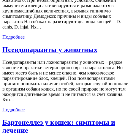
животного. При неблагоприятных условиях, снижении
иммунитета клещи активизируются и размножаются в
крупномасштабных количествах, вызывая типичную
симптоматику. Демодекоз: причины и виды собачьих
паразитов На собаках паразитируют два вида клещей – D.
canis, D. injai. Их…
Подробнее
Псевдопаразиты у животных
Псевдопаразиты или ложнопаразиты у животных – редкое
явление в практике ветеринарного врача-паразитолога. Но
имеет место быть и не менее опасно, чем классическое
паразитирование блох, клещей. Под псевдопаразитами
принято понимать наличие особей, которые случайно попали
в организм собаки кошек, но по своей природе не могут там
находится длительное время и не питаются за счет хозяина.
Кто…
Подробнее
Бартонеллез у кошек: симптомы и
лечение