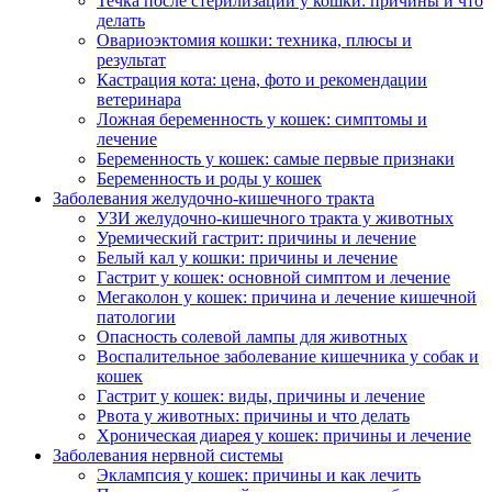
Течка после стерилизации у кошки: причины и что
делать
Овариоэктомия кошки: техника, плюсы и
результат
Кастрация кота: цена, фото и рекомендации
ветеринара
Ложная беременность у кошек: симптомы и
лечение
Беременность у кошек: самые первые признаки
Беременность и роды у кошек
Заболевания желудочно-кишечного тракта
УЗИ желудочно-кишечного тракта у животных
Уремический гастрит: причины и лечение
Белый кал у кошки: причины и лечение
Гастрит у кошек: основной симптом и лечение
Мегаколон у кошек: причина и лечение кишечной
патологии
Опасность солевой лампы для животных
Воспалительное заболевание кишечника у собак и
кошек
Гастрит у кошек: виды, причины и лечение
Рвота у животных: причины и что делать
Хроническая диарея у кошек: причины и лечение
Заболевания нервной системы
Эклампсия у кошек: причины и как лечить