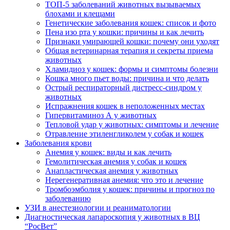
ТОП-5 заболеваний животных вызываемых
блохами и клещами
Генетические заболевания кошек: список и фото
Пена изо рта у кошки: причины и как лечить
Признаки умирающей кошки: почему они уходят
Общая ветеринарная терапия и секреты приема
животных
Хламидиоз у кошек: формы и симптомы болезни
Кошка много пьет воды: причина и что делать
Острый респираторный дистресс-синдром у
животных
Испражнения кошек в неположенных местах
Гипервитаминоз А у животных
Тепловой удар у животных: симптомы и лечение
Отравление этиленгликолем у собак и кошек
Заболевания крови
Анемия у кошек: виды и как лечить
Гемолитическая анемия у собак и кошек
Анапластическая анемия у животных
Нерегенеративная анемия: что это и лечение
Тромбоэмболия у кошек: причины и прогноз по
заболеванию
УЗИ в анестезиологии и реаниматологии
Диагностическая лапароскопия у животных в ВЦ
“РосВет”