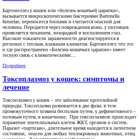
Бартонеллез у кошек или «болезнь кошачьей царапки»,
вызывается микроскопическими бактериями Bartonella
henselae, переносится блохами и считается опасной для
человека. Передается через повреждения кожи, у питомцев
проявляется чиханием, лихорадкой и воспалением глаз.
Высокие показатели зараженности диагностируются в
регионах с теплым, влажным климатом. Бартонеллез: что это
и где распространено «Болезнь кошачьих царапин» имеет
тесную связь с климатическими…
Подробнее
Токсоплазмоз у кошек: симптомы и
лечение
Токсоплазмоз у кошек – это заболевание протозойной
природы. Токсоплазма развивается в две фазы: в теле
промежуточного хозяина бесполым путем, у дефинитивного –
половым путем, в кишечнике. При токсоплазмозе происходит
поражение эпителиальных клеток ЖКТ, органов и систем.
Паразит «партизан», длительное время находится в латентном
состоянии, опасен для любых теплокровных животных, птиц