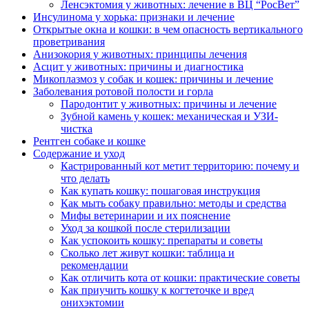
Ленсэктомия у животных: лечение в ВЦ “РосВет”
Инсулинома у хорька: признаки и лечение
Открытые окна и кошки: в чем опасность вертикального
проветривания
Анизокория у животных: принципы лечения
Асцит у животных: причины и диагностика
Микоплазмоз у собак и кошек: причины и лечение
Заболевания ротовой полости и горла
Пародонтит у животных: причины и лечение
Зубной камень у кошек: механическая и УЗИ-
чистка
Рентген собаке и кошке
Содержание и уход
Кастрированный кот метит территорию: почему и
что делать
Как купать кошку: пошаговая инструкция
Как мыть собаку правильно: методы и средства
Мифы ветеринарии и их пояснение
Уход за кошкой после стерилизации
Как успокоить кошку: препараты и советы
Сколько лет живут кошки: таблица и
рекомендации
Как отличить кота от кошки: практические советы
Как приучить кошку к когтеточке и вред
онихэктомии