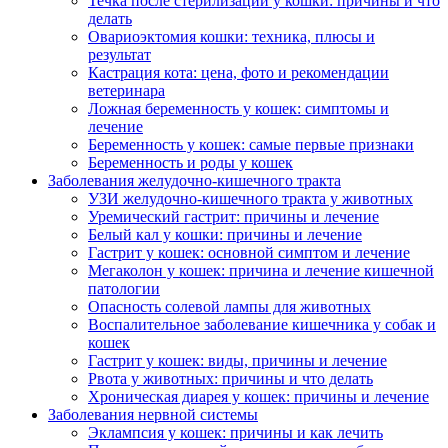
Течка после стерилизации у кошки: причины и что
делать
Овариоэктомия кошки: техника, плюсы и
результат
Кастрация кота: цена, фото и рекомендации
ветеринара
Ложная беременность у кошек: симптомы и
лечение
Беременность у кошек: самые первые признаки
Беременность и роды у кошек
Заболевания желудочно-кишечного тракта
УЗИ желудочно-кишечного тракта у животных
Уремический гастрит: причины и лечение
Белый кал у кошки: причины и лечение
Гастрит у кошек: основной симптом и лечение
Мегаколон у кошек: причина и лечение кишечной
патологии
Опасность солевой лампы для животных
Воспалительное заболевание кишечника у собак и
кошек
Гастрит у кошек: виды, причины и лечение
Рвота у животных: причины и что делать
Хроническая диарея у кошек: причины и лечение
Заболевания нервной системы
Эклампсия у кошек: причины и как лечить