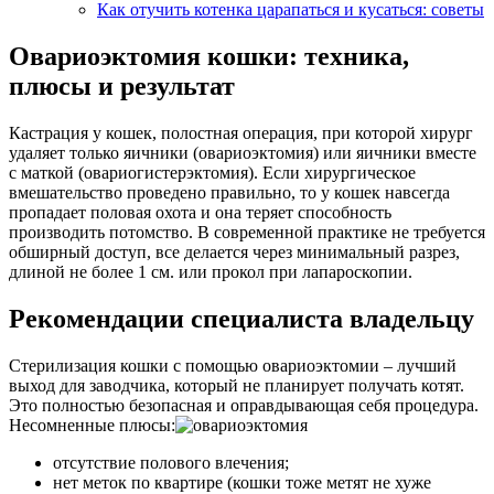
Как отучить котенка царапаться и кусаться: советы
Овариоэктомия кошки: техника,
плюсы и результат
Кастрация у кошек, полостная операция, при которой хирург
удаляет только яичники (овариоэктомия) или яичники вместе
с маткой (овариогистерэктомия). Если хирургическое
вмешательство проведено правильно, то у кошек навсегда
пропадает половая охота и она теряет способность
производить потомство. В современной практике не требуется
обширный доступ, все делается через минимальный разрез,
длиной не более 1 см. или прокол при лапароскопии.
Рекомендации специалиста владельцу
Стерилизация кошки с помощью овариоэктомии – лучший
выход для заводчика, который не планирует получать котят.
Это полностью безопасная и оправдывающая себя процедура.
Несомненные плюсы:
отсутствие полового влечения;
нет меток по квартире (кошки тоже метят не хуже