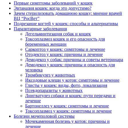
Первые симптомы заболеваний у кошек
Эвтаназия кошек: когда это допустимо?
Зачем стерилизовать домашнюю кошку: мнение врачей
ВЦ “РосВет”
Подрезание когтей у кошек: способы и альтернативы
Паразитарные заболевания
Дегельминтизация собак и кошек
Токсоплазмоз кошек и его опасность для
беременных женщин
Саркоптоз у кошек: симптомы и лечение
Отодектоз у кошек: причины и лечение
Демодекоз у собак: причины и советы ветеринара
Демодекоз у кошек: причины и опасность для
человека
Тромбикулез у животных
Иксодовые клещи у котов: симптомы и лечение
Глисты у кошек: виды, фото, локализация
Псевдопаразиты у животных
Лингватулез собаки и кошек: пути передачи и
лечение
Бартонеллез у кошек: симптомы и лечение
Токсоплазмоз у кошек: симптомы и лечение
Болезни мочеполовой системы
Мочекаменная болезнь у котов: причины и
лечение