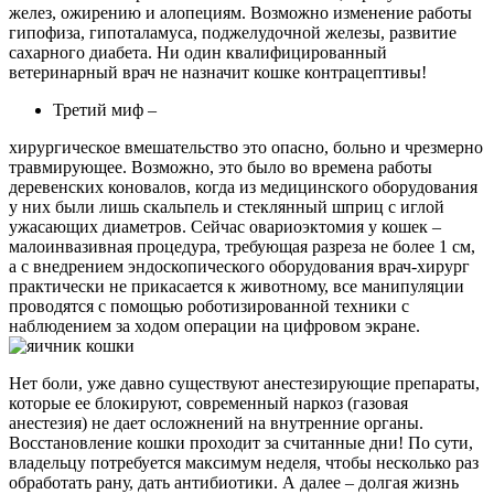
желез, ожирению и алопециям. Возможно изменение работы
гипофиза, гипоталамуса, поджелудочной железы, развитие
сахарного диабета. Ни один квалифицированный
ветеринарный врач не назначит кошке контрацептивы!
Третий миф –
хирургическое вмешательство это опасно, больно и чрезмерно
травмирующее. Возможно, это было во времена работы
деревенских коновалов, когда из медицинского оборудования
у них были лишь скальпель и стеклянный шприц с иглой
ужасающих диаметров. Сейчас овариоэктомия у кошек –
малоинвазивная процедура, требующая разреза не более 1 см,
а с внедрением эндоскопического оборудования врач-хирург
практически не прикасается к животному, все манипуляции
проводятся с помощью роботизированной техники с
наблюдением за ходом операции на цифровом экране.
Нет боли, уже давно существуют анестезирующие препараты,
которые ее блокируют, современный наркоз (газовая
анестезия) не дает осложнений на внутренние органы.
Восстановление кошки проходит за считанные дни! По сути,
владельцу потребуется максимум неделя, чтобы несколько раз
обработать рану, дать антибиотики. А далее – долгая жизнь