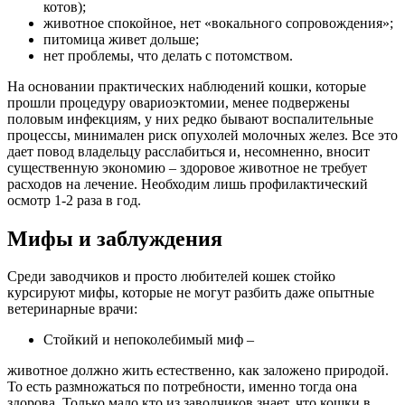
котов);
животное спокойное, нет «вокального сопровождения»;
питомица живет дольше;
нет проблемы, что делать с потомством.
На основании практических наблюдений кошки, которые
прошли процедуру овариоэктомии, менее подвержены
половым инфекциям, у них редко бывают воспалительные
процессы, минимален риск опухолей молочных желез. Все это
дает повод владельцу расслабиться и, несомненно, вносит
существенную экономию – здоровое животное не требует
расходов на лечение. Необходим лишь профилактический
осмотр 1-2 раза в год.
Мифы и заблуждения
Среди заводчиков и просто любителей кошек стойко
курсируют мифы, которые не могут разбить даже опытные
ветеринарные врачи:
Стойкий и непоколебимый миф –
животное должно жить естественно, как заложено природой.
То есть размножаться по потребности, именно тогда она
здорова. Только мало кто из заводчиков знает, что кошки в