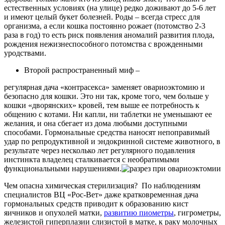
естественных условиях (на улице) редко доживают до 5-6 лет
и имеют целый букет болезней. Роды – всегда стресс для
организма, а если кошка постоянно рожает (потомство 2-3
раза в год) то есть риск появления аномалий развития плода,
рождения нежизнеспособного потомства с врожденными
уродствами.
Второй распространенный миф –
регулярная дача «контрасекса» заменяет овариоэктомию и
безопасно для кошки. Это ни так, кроме того, чем больше у
кошки «дворянских» кровей, тем выше ее потребность к
общению с котами. Ни капли, ни таблетки не уменьшают ее
желания, и она сбегает из дома любыми доступными
способами. Гормональные средства наносят непоправимый
удар по репродуктивной и эндокринной системе животного, в
результате через несколько лет регулярного подавления
инстинкта владелец сталкивается с необратимыми
функциональными нарушениями.
Чем опасна химическая стерилизация? По наблюдениям
специалистов ВЦ «Рос-Вет» даже кратковременная дача
гормональных средств приводит к образованию кист
яичников и опухолей матки,
развитию пиометры
, гигрометры,
железистой гиперплазии слизистой в матке, к раку молочных