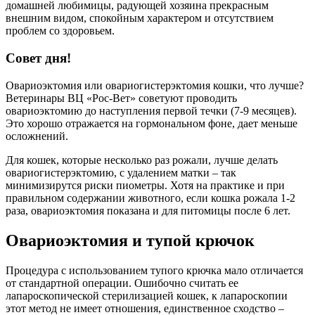
домашней любимицы, радующей хозяина прекрасным
внешним видом, спокойным характером и отсутствием
проблем со здоровьем.
Совет дня!
Овариоэктомия или овариогистерэктомия кошки, что лучше?
Ветеринары ВЦ «Рос-Вет» советуют проводить
овариоэктомию до наступления первой течки (7-9 месяцев).
Это хорошо отражается на гормональном фоне, дает меньше
осложнений.
Для кошек, которые несколько раз рожали, лучше делать
овариогистерэктомию, с удалением матки – так
минимизирутся риски пиометры. Хотя на практике и при
правильном содержании животного, если кошка рожала 1-2
раза, овариоэктомия показана и для питомицы после 6 лет.
Овариоэктомия и тупой крючок
Процедура с использованием тупого крючка мало отличается
от стандартной операции. Ошибочно считать ее
лапароскопической стерилизацией кошек, к лапароскопии
этот метод не имеет отношения, единственное сходство –