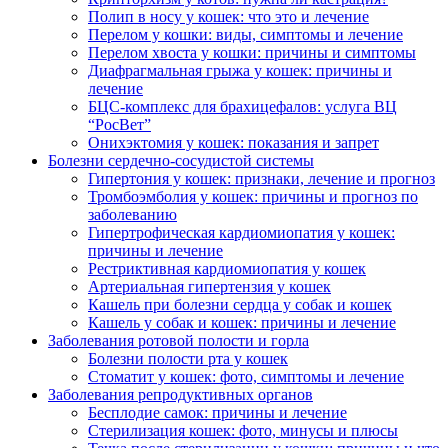
Полип в носу у кошек: что это и лечение
Перелом у кошки: виды, симптомы и лечение
Перелом хвоста у кошки: причины и симптомы
Диафрагмальная грыжа у кошек: причины и
лечение
БЦС-комплекс для брахицефалов: услуга ВЦ
“РосВет”
Онихэктомия у кошек: показания и запрет
Болезни сердечно-сосудистой системы
Гипертония у кошек: признаки, лечение и прогноз
Тромбоэмболия у кошек: причины и прогноз по
заболеванию
Гипертрофическая кардиомиопатия у кошек:
причины и лечение
Рестриктивная кардиомиопатия у кошек
Артериальная гипертензия у кошек
Кашель при болезни сердца у собак и кошек
Кашель у собак и кошек: причины и лечение
Заболевания ротовой полости и горла
Болезни полости рта у кошек
Стоматит у кошек: фото, симптомы и лечение
Заболевания репродуктивных органов
Бесплодие самок: причины и лечение
Стерилизация кошек: фото, минусы и плюсы