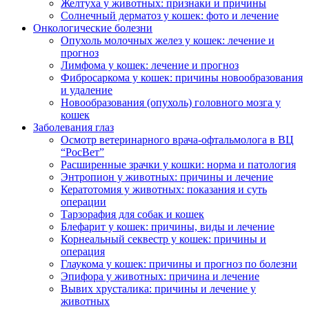
Желтуха у животных: признаки и причины
Солнечный дерматоз у кошек: фото и лечение
Онкологические болезни
Опухоль молочных желез у кошек: лечение и
прогноз
Лимфома у кошек: лечение и прогноз
Фибросаркома у кошек: причины новообразования
и удаление
Новообразования (опухоль) головного мозга у
кошек
Заболевания глаз
Осмотр ветеринарного врача-офтальмолога в ВЦ
“РосВет”
Расширенные зрачки у кошки: норма и патология
Энтропион у животных: причины и лечение
Кератотомия у животных: показания и суть
операции
Тарзорафия для собак и кошек
Блефарит у кошек: причины, виды и лечение
Корнеальный секвестр у кошек: причины и
операция
Глаукома у кошек: причины и прогноз по болезни
Эпифора у животных: причина и лечение
Вывих хрусталика: причины и лечение у
животных