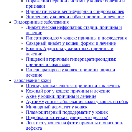
Поражения нервной системы у кошек: болезни и
признаки
Идиопатический вестибулярный синдром кошек
Эпилепсия у кошек и собак: причины и лечение
Эндокринные заболевания
Диабетическая нефропатия: стадии, причины и
лечение
Гипертиреоидоз у кошек: причины и последствия
Сахарный диабет у кошек: формы и лечение
Болезнь Аддисона у животных: причины и
лечение
Пищевой вторичный гиперпаратиреоидизм:
причины и симптомы
Гиперпаратиреоз у кошек: причины, виды и
лечение
Заболевания кожи
Почему кошка чешется: причины и как лечить
Кожный рог у кошек: причины и лечение
Акне у кошки: причины и лечение
Аутоиммунные заболевания кожи у кошек и собак
Милиарный дерматит у кошек
Плазмоцитарный пододерматит у кошек
Подобрали котенка с улицы: что делать?
Лентиго у кошек на фото: причины и опасность
дефекта