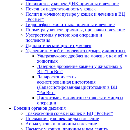
Поликистоз у кошек: ДНК причины и лечение
Почечная недостаточность у кошек
Полип в мочевом пузыре у кошек и лечение в ВЦ
“РосВет”
Гидронефроз животных: причины и лечение
Пиометра у кошек: причины, признаки и лечение
Уретростомия у котов: ход операции и
последствия
Идиопатический цистит у кошек
Удаление камней из мочевого пузыря у животных
Ультразвуковое дробление мочевых камней у
животных
Лазерное дробление камней у животных в
ВЦ “РосВет”
Лапароскопически-
ассистированная цистотомия
(Лапассистированная цистотомия) в ВЦ
“РосВет”
Цистотомия у животных: плюсы и минусы
операции
Болезни органов дыхания
Трахеоскопия собак и кошек в ВЦ “РосВет”
Пневмония у кошек: виды и лечение
Астма у кошки: причины и лечение
Насморк у кошки: причины и чем лечить