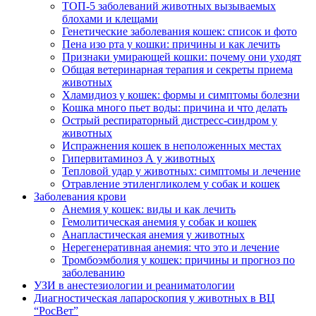
ТОП-5 заболеваний животных вызываемых
блохами и клещами
Генетические заболевания кошек: список и фото
Пена изо рта у кошки: причины и как лечить
Признаки умирающей кошки: почему они уходят
Общая ветеринарная терапия и секреты приема
животных
Хламидиоз у кошек: формы и симптомы болезни
Кошка много пьет воды: причина и что делать
Острый респираторный дистресс-синдром у
животных
Испражнения кошек в неположенных местах
Гипервитаминоз А у животных
Тепловой удар у животных: симптомы и лечение
Отравление этиленгликолем у собак и кошек
Заболевания крови
Анемия у кошек: виды и как лечить
Гемолитическая анемия у собак и кошек
Анапластическая анемия у животных
Нерегенеративная анемия: что это и лечение
Тромбоэмболия у кошек: причины и прогноз по
заболеванию
УЗИ в анестезиологии и реаниматологии
Диагностическая лапароскопия у животных в ВЦ
“РосВет”