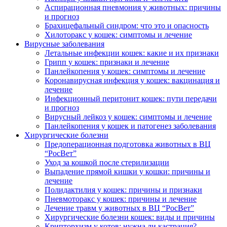
Аспирационная пневмония у животных: причины
и прогноз
Брахицефальный синдром: что это и опасность
Хилоторакс у кошек: симптомы и лечение
Вирусные заболевания
Летальные инфекции кошек: какие и их признаки
Грипп у кошек: признаки и лечение
Панлейкопения у кошек: симптомы и лечение
Коронавирусная инфекция у кошек: вакцинация и
лечение
Инфекционный перитонит кошек: пути передачи
и прогноз
Вирусный лейкоз у кошек: симптомы и лечение
Панлейкопения у кошек и патогенез заболевания
Хирургические болезни
Предоперационная подготовка животных в ВЦ
“РосВет”
Уход за кошкой после стерилизации
Выпадение прямой кишки у кошки: причины и
лечение
Полидактилия у кошек: причины и признаки
Пневмоторакс у кошек: причины и лечение
Лечение травм у животных в ВЦ “РосВет”
Хирургические болезни кошек: виды и причины
Крипторхизм у котов: нужна ли кастрация?