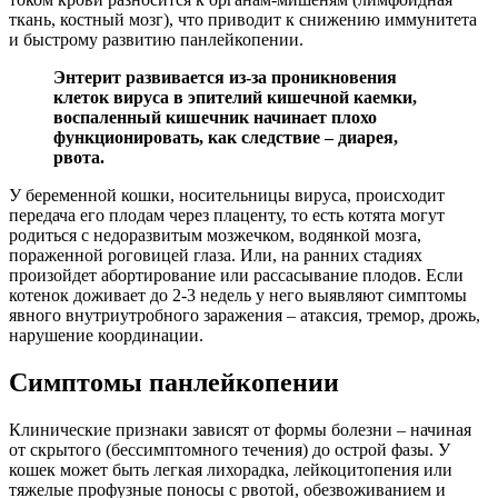
ткань, костный мозг), что приводит к снижению иммунитета
и быстрому развитию панлейкопении.
Энтерит развивается из-за проникновения
клеток вируса в эпителий кишечной каемки,
воспаленный кишечник начинает плохо
функционировать, как следствие – диарея,
рвота.
У беременной кошки, носительницы вируса, происходит
передача его плодам через плаценту, то есть котята могут
родиться с недоразвитым мозжечком, водянкой мозга,
пораженной роговицей глаза. Или, на ранних стадиях
произойдет абортирование или рассасывание плодов. Если
котенок доживает до 2-3 недель у него выявляют симптомы
явного внутриутробного заражения – атаксия, тремор, дрожь,
нарушение координации.
Симптомы панлейкопении
Клинические признаки зависят от формы болезни – начиная
от скрытого (бессимптомного течения) до острой фазы. У
кошек может быть легкая лихорадка, лейкоцитопения или
тяжелые профузные поносы с рвотой, обезвоживанием и