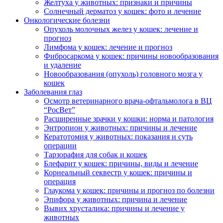
Желтуха у животных: признаки и причины
Солнечный дерматоз у кошек: фото и лечение
Онкологические болезни
Опухоль молочных желез у кошек: лечение и
прогноз
Лимфома у кошек: лечение и прогноз
Фибросаркома у кошек: причины новообразования
и удаление
Новообразования (опухоль) головного мозга у
кошек
Заболевания глаз
Осмотр ветеринарного врача-офтальмолога в ВЦ
“РосВет”
Расширенные зрачки у кошки: норма и патология
Энтропион у животных: причины и лечение
Кератотомия у животных: показания и суть
операции
Тарзорафия для собак и кошек
Блефарит у кошек: причины, виды и лечение
Корнеальный секвестр у кошек: причины и
операция
Глаукома у кошек: причины и прогноз по болезни
Эпифора у животных: причина и лечение
Вывих хрусталика: причины и лечение у
животных