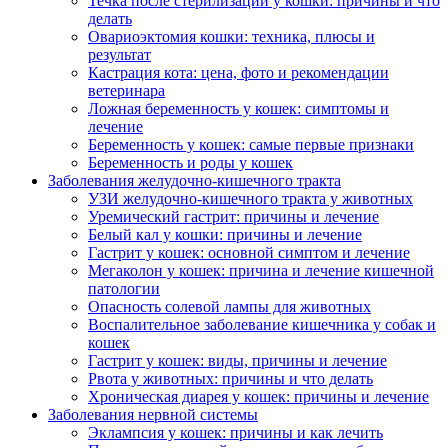
Течка после стерилизации у кошки: причины и что
делать
Овариоэктомия кошки: техника, плюсы и
результат
Кастрация кота: цена, фото и рекомендации
ветеринара
Ложная беременность у кошек: симптомы и
лечение
Беременность у кошек: самые первые признаки
Беременность и роды у кошек
Заболевания желудочно-кишечного тракта
УЗИ желудочно-кишечного тракта у животных
Уремический гастрит: причины и лечение
Белый кал у кошки: причины и лечение
Гастрит у кошек: основной симптом и лечение
Мегаколон у кошек: причина и лечение кишечной
патологии
Опасность солевой лампы для животных
Воспалительное заболевание кишечника у собак и
кошек
Гастрит у кошек: виды, причины и лечение
Рвота у животных: причины и что делать
Хроническая диарея у кошек: причины и лечение
Заболевания нервной системы
Эклампсия у кошек: причины и как лечить