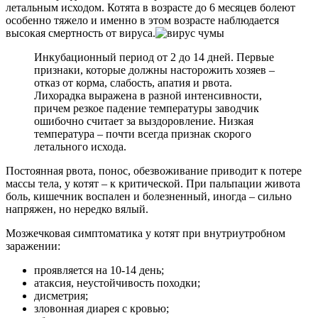
летальным исходом. Котята в возрасте до 6 месяцев болеют
особенно тяжело и именно в этом возрасте наблюдается
высокая смертность от вируса.
Инкубационный период от 2 до 14 дней. Первые
признаки, которые должны насторожить хозяев –
отказ от корма, слабость, апатия и рвота.
Лихорадка выражена в разной интенсивности,
причем резкое падение температуры заводчик
ошибочно считает за выздоровление. Низкая
температура – почти всегда признак скорого
летального исхода.
Постоянная рвота, понос, обезвоживание приводит к потере
массы тела, у котят – к критической. При пальпации живота
боль, кишечник воспален и болезненный, иногда – сильно
напряжен, но нередко вялый.
Мозжечковая симптоматика у котят при внутриутробном
заражении:
проявляется на 10-14 день;
атаксия, неустойчивость походки;
дисметрия;
зловонная диарея с кровью;