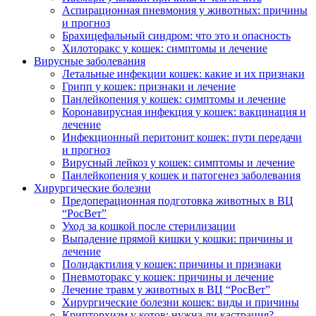
Аспирационная пневмония у животных: причины
и прогноз
Брахицефальный синдром: что это и опасность
Хилоторакс у кошек: симптомы и лечение
Вирусные заболевания
Летальные инфекции кошек: какие и их признаки
Грипп у кошек: признаки и лечение
Панлейкопения у кошек: симптомы и лечение
Коронавирусная инфекция у кошек: вакцинация и
лечение
Инфекционный перитонит кошек: пути передачи
и прогноз
Вирусный лейкоз у кошек: симптомы и лечение
Панлейкопения у кошек и патогенез заболевания
Хирургические болезни
Предоперационная подготовка животных в ВЦ
“РосВет”
Уход за кошкой после стерилизации
Выпадение прямой кишки у кошки: причины и
лечение
Полидактилия у кошек: причины и признаки
Пневмоторакс у кошек: причины и лечение
Лечение травм у животных в ВЦ “РосВет”
Хирургические болезни кошек: виды и причины
Крипторхизм у котов: нужна ли кастрация?