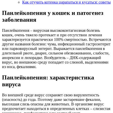
Как отучить котенка царапаться и кусаться: советы
Панлейкопения у кошек и патогенез
заболевания
Панлейкопения – вирусная высококонтагиозная болезнь
кошек, очень тяжело протекает и при отсутствии лечения
характеризуется практически 100% смертностью. Встречаются
другие названия болезни: чума, инфекционный гастроэнтерит
или парвовирусный энтерит. Выражается панлейкопения в
длительной рвоте, диарее, сильном обезвоживании, слабости,
анорексии и лихорадке. Возбудитель – ДНК-содержащий
вирус, во внешнюю среду попадает со слюной, выделениями
из носа, фекалиями.
Панлейкопения: характеристика
вируса
Во внешней среде вирус сохраняет свою вирулентность
(опасность) до года. Поэтому даже застаревшие фекалии,
высохшая слизь опасны для животных. В организме вирус
предпочитает находиться в определенных клетках – слизистая