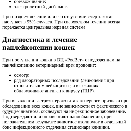
обезвоживание;
электролитный дисбаланс.
При позднем лечении или его отсутствии смерть котят
наступает в 95% случаев. При сверхостром течении всегда
поражается центральная нервная система.
Диагностика и лечение
панлейкопении кошек
При поступлении кошки в ВЦ «РосВет» с подозрением на
панлейкопению ветеринарный врач проводит:
осмотр;
ряд лабораторных исследований (лейкопения при
относительном лейкоцитозе, а в фекалиях
обнаруживают антиген к вирусу (ПЦР).
При выявлении гастроэнтероколита как первого признака при
обследовании всех кошек, вне зависимости от фактического в
будущем диагноза, обследуют на инфекционное заболевание.
Подтверждают или опровергают панлейкопению, при
положительном результате животное изолируют в отдельный
бокс инфекционного отделения стационара клиники.