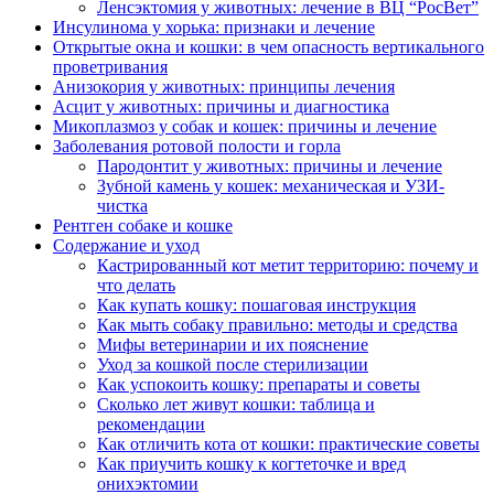
Ленсэктомия у животных: лечение в ВЦ “РосВет”
Инсулинома у хорька: признаки и лечение
Открытые окна и кошки: в чем опасность вертикального
проветривания
Анизокория у животных: принципы лечения
Асцит у животных: причины и диагностика
Микоплазмоз у собак и кошек: причины и лечение
Заболевания ротовой полости и горла
Пародонтит у животных: причины и лечение
Зубной камень у кошек: механическая и УЗИ-
чистка
Рентген собаке и кошке
Содержание и уход
Кастрированный кот метит территорию: почему и
что делать
Как купать кошку: пошаговая инструкция
Как мыть собаку правильно: методы и средства
Мифы ветеринарии и их пояснение
Уход за кошкой после стерилизации
Как успокоить кошку: препараты и советы
Сколько лет живут кошки: таблица и
рекомендации
Как отличить кота от кошки: практические советы
Как приучить кошку к когтеточке и вред
онихэктомии