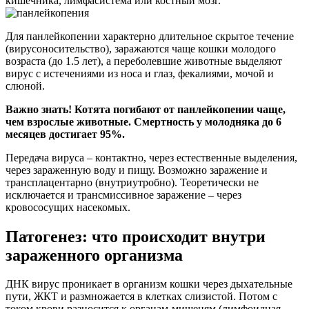
кишечника, лимфасистема или костный мозг.
Для панлейкопении характерно длительное скрытое течение
(вирусоносительство), заражаются чаще кошки молодого
возраста (до 1.5 лет), а переболевшие животные выделяют
вирус с истечениями из носа и глаз, фекалиями, мочой и
слюной.
Важно знать! Котята погибают от панлейкопении чаще,
чем взрослые животные. Смертность у молодняка до 6
месяцев достигает 95%.
Передача вируса – контактно, через естественные выделения,
через зараженную воду и пищу. Возможно заражение и
трансплацентарно (внутриутробно). Теоретически не
исключается и трансмиссивное заражение – через
кровососущих насекомых.
Патогенез: что происходит внутри
зараженного организма
ДНК вирус проникает в организм кошки через дыхательные
пути, ЖКТ и размножается в клетках слизистой. Потом с
током крови разносится к органам-мишеням (лимфоидная