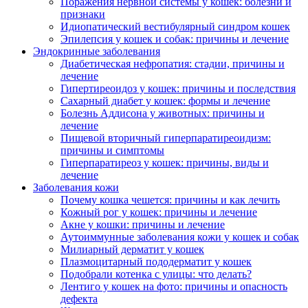
Поражения нервной системы у кошек: болезни и
признаки
Идиопатический вестибулярный синдром кошек
Эпилепсия у кошек и собак: причины и лечение
Эндокринные заболевания
Диабетическая нефропатия: стадии, причины и
лечение
Гипертиреоидоз у кошек: причины и последствия
Сахарный диабет у кошек: формы и лечение
Болезнь Аддисона у животных: причины и
лечение
Пищевой вторичный гиперпаратиреоидизм:
причины и симптомы
Гиперпаратиреоз у кошек: причины, виды и
лечение
Заболевания кожи
Почему кошка чешется: причины и как лечить
Кожный рог у кошек: причины и лечение
Акне у кошки: причины и лечение
Аутоиммунные заболевания кожи у кошек и собак
Милиарный дерматит у кошек
Плазмоцитарный пододерматит у кошек
Подобрали котенка с улицы: что делать?
Лентиго у кошек на фото: причины и опасность
дефекта