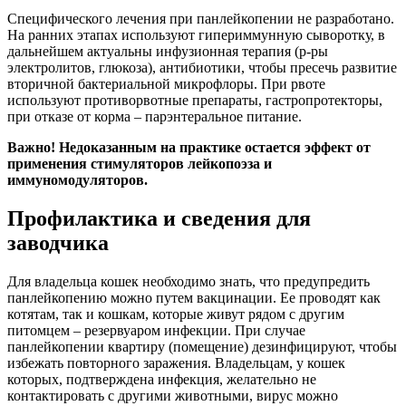
Специфического лечения при панлейкопении не разработано.
На ранних этапах используют гипериммунную сыворотку, в
дальнейшем актуальны инфузионная терапия (р-ры
электролитов, глюкоза), антибиотики, чтобы пресечь развитие
вторичной бактериальной микрофлоры. При рвоте
используют противорвотные препараты, гастропротекторы,
при отказе от корма – парэнтеральное питание.
Важно! Недоказанным на практике остается эффект от
применения стимуляторов лейкопоэза и
иммуномодуляторов.
Профилактика и сведения для
заводчика
Для владельца кошек необходимо знать, что предупредить
панлейкопению можно путем вакцинации. Ее проводят как
котятам, так и кошкам, которые живут рядом с другим
питомцем – резервуаром инфекции. При случае
панлейкопении квартиру (помещение) дезинфицируют, чтобы
избежать повторного заражения. Владельцам, у кошек
которых, подтверждена инфекция, желательно не
контактировать с другими животными, вирус можно