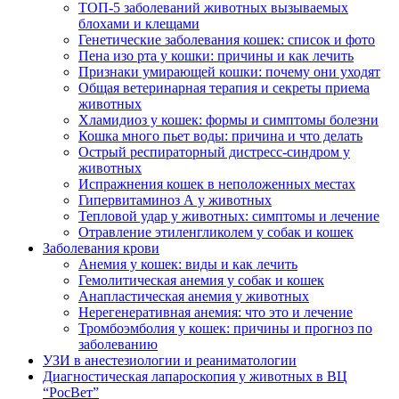
ТОП-5 заболеваний животных вызываемых
блохами и клещами
Генетические заболевания кошек: список и фото
Пена изо рта у кошки: причины и как лечить
Признаки умирающей кошки: почему они уходят
Общая ветеринарная терапия и секреты приема
животных
Хламидиоз у кошек: формы и симптомы болезни
Кошка много пьет воды: причина и что делать
Острый респираторный дистресс-синдром у
животных
Испражнения кошек в неположенных местах
Гипервитаминоз А у животных
Тепловой удар у животных: симптомы и лечение
Отравление этиленгликолем у собак и кошек
Заболевания крови
Анемия у кошек: виды и как лечить
Гемолитическая анемия у собак и кошек
Анапластическая анемия у животных
Нерегенеративная анемия: что это и лечение
Тромбоэмболия у кошек: причины и прогноз по
заболеванию
УЗИ в анестезиологии и реаниматологии
Диагностическая лапароскопия у животных в ВЦ
“РосВет”