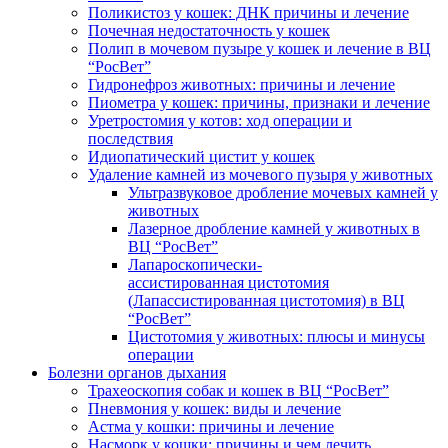
Поликистоз у кошек: ДНК причины и лечение
Почечная недостаточность у кошек
Полип в мочевом пузыре у кошек и лечение в ВЦ
“РосВет”
Гидронефроз животных: причины и лечение
Пиометра у кошек: причины, признаки и лечение
Уретростомия у котов: ход операции и
последствия
Идиопатический цистит у кошек
Удаление камней из мочевого пузыря у животных
Ультразвуковое дробление мочевых камней у
животных
Лазерное дробление камней у животных в
ВЦ “РосВет”
Лапароскопически-
ассистированная цистотомия
(Лапассистированная цистотомия) в ВЦ
“РосВет”
Цистотомия у животных: плюсы и минусы
операции
Болезни органов дыхания
Трахеоскопия собак и кошек в ВЦ “РосВет”
Пневмония у кошек: виды и лечение
Астма у кошки: причины и лечение
Насморк у кошки: причины и чем лечить