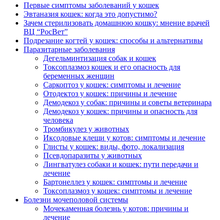
Первые симптомы заболеваний у кошек
Эвтаназия кошек: когда это допустимо?
Зачем стерилизовать домашнюю кошку: мнение врачей
ВЦ “РосВет”
Подрезание когтей у кошек: способы и альтернативы
Паразитарные заболевания
Дегельминтизация собак и кошек
Токсоплазмоз кошек и его опасность для
беременных женщин
Саркоптоз у кошек: симптомы и лечение
Отодектоз у кошек: причины и лечение
Демодекоз у собак: причины и советы ветеринара
Демодекоз у кошек: причины и опасность для
человека
Тромбикулез у животных
Иксодовые клещи у котов: симптомы и лечение
Глисты у кошек: виды, фото, локализация
Псевдопаразиты у животных
Лингватулез собаки и кошек: пути передачи и
лечение
Бартонеллез у кошек: симптомы и лечение
Токсоплазмоз у кошек: симптомы и лечение
Болезни мочеполовой системы
Мочекаменная болезнь у котов: причины и
лечение