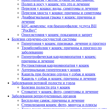
Полип в носу у кошек: что это и лечение
Перелом у кошки: виды, симптомы и лечение
Перелом хвоста у кошки: причины и симптомы
Диафрагмальная грыжа у кошек: причины и
лечение
БЦС-комплекс для брахицефалов: услуга ВЦ
“РосВет”
Онихэктомия у кошек: показания и запрет
Болезни сердечно-сосудистой системы
Гипертония у кошек: признаки, лечение и прогноз
Тромбоэмболия у кошек: причины и прогноз по
заболеванию
Гипертрофическая кардиомиопатия у кошек:
причины и лечение
Рестриктивная кардиомиопатия у кошек
Артериальная гипертензия у кошек
Кашель при болезни сердца у собак и кошек
Кашель у собак и кошек: причины и лечение
Заболевания ротовой полости и горла
Болезни полости рта у кошек
Стоматит у кошек: фото, симптомы и лечение
Заболевания репродуктивных органов
Бесплодие самок: причины и лечение
Стерилизация кошек: фото, минусы и плюсы