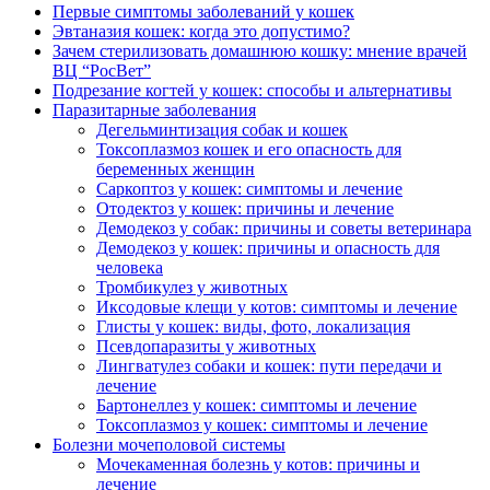
Первые симптомы заболеваний у кошек
Эвтаназия кошек: когда это допустимо?
Зачем стерилизовать домашнюю кошку: мнение врачей
ВЦ “РосВет”
Подрезание когтей у кошек: способы и альтернативы
Паразитарные заболевания
Дегельминтизация собак и кошек
Токсоплазмоз кошек и его опасность для
беременных женщин
Саркоптоз у кошек: симптомы и лечение
Отодектоз у кошек: причины и лечение
Демодекоз у собак: причины и советы ветеринара
Демодекоз у кошек: причины и опасность для
человека
Тромбикулез у животных
Иксодовые клещи у котов: симптомы и лечение
Глисты у кошек: виды, фото, локализация
Псевдопаразиты у животных
Лингватулез собаки и кошек: пути передачи и
лечение
Бартонеллез у кошек: симптомы и лечение
Токсоплазмоз у кошек: симптомы и лечение
Болезни мочеполовой системы
Мочекаменная болезнь у котов: причины и
лечение