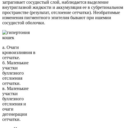
затрагивает сосудистый слой, наблюдается выделение
внутриглазной жидкости и аккумуляция ее в субретинальном
пространстве (результат, отслоение сетчатки). Необратимые
изменения пигментного эпителия бывают при ишемии
сосудистой оболочки.
а. Очаги
кровоизлияния в
сетчатке.
б. Маленькие
участки
буллезного
отслоения
сетчатки.
в. Маленькие
участки
буллезного
отслоения и
очаги
дегенерации
сетчатки.