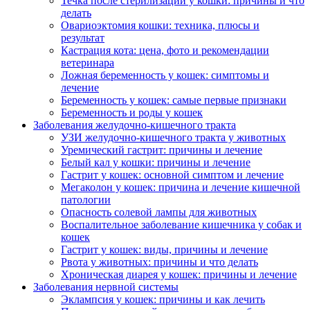
Течка после стерилизации у кошки: причины и что
делать
Овариоэктомия кошки: техника, плюсы и
результат
Кастрация кота: цена, фото и рекомендации
ветеринара
Ложная беременность у кошек: симптомы и
лечение
Беременность у кошек: самые первые признаки
Беременность и роды у кошек
Заболевания желудочно-кишечного тракта
УЗИ желудочно-кишечного тракта у животных
Уремический гастрит: причины и лечение
Белый кал у кошки: причины и лечение
Гастрит у кошек: основной симптом и лечение
Мегаколон у кошек: причина и лечение кишечной
патологии
Опасность солевой лампы для животных
Воспалительное заболевание кишечника у собак и
кошек
Гастрит у кошек: виды, причины и лечение
Рвота у животных: причины и что делать
Хроническая диарея у кошек: причины и лечение
Заболевания нервной системы
Эклампсия у кошек: причины и как лечить