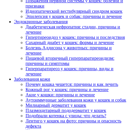
Поражения нервной системы у кошек: болезни и
признаки
Идиопатический вестибулярный синдром кошек
Эпилепсия у кошек и собак: причины и лечение
Эндокринные заболевания
Диабетическая нефропатия: стадии, причины и
лечение
Гипертиреоидоз у кошек: причины и последствия
Сахарный диабет у кошек: формы и лечение
Болезнь Аддисона у животных: причины и
лечение
Пищевой вторичный гиперпаратиреоидизм:
причины и симптомы
Гиперпаратиреоз у кошек: причины, виды и
лечение
Заболевания кожи
Почему кошка чешется: причины и как лечить
Кожный рог у кошек: причины и лечение
Акне у кошки: причины и лечение
Аутоиммунные заболевания кожи у кошек и собак
Милиарный дерматит у кошек
Плазмоцитарный пододерматит у кошек
Подобрали котенка с улицы: что делать?
Лентиго у кошек на фото: причины и опасность
дефекта