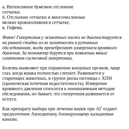
а. Интенсивное бумезное отслоение
сетчатки.
б. Отслоение сетчатки и многочисленные
мелкие кровоизлияния в сетчатке,
в. Гифема.
Факт! Гипертония у животных часто не диагностируется
на ранней стадии из-за халатности в рутинных
обследованиях, когда пренебрегают измерением кровяного
давления. За тонометр берутся при появлении явных
симптомов системной гипертонии.
Болезнь выявляют при поражении концевых органов, чаще
глаз, когда кошка полностью слепнет. Развивается у
стареющих животных, в группе риска питомцы с ХПН
(хроническая почечная недостаточность). Измерение
кровяного давления относится к неинвазивным методам
обследования, но бывает, что гипертония развивается от
испуга.
Как препарату выбора при лечении кошек при АГ отдают
предпочтение Амлодипину, блокирующему кальциевые
каналы.