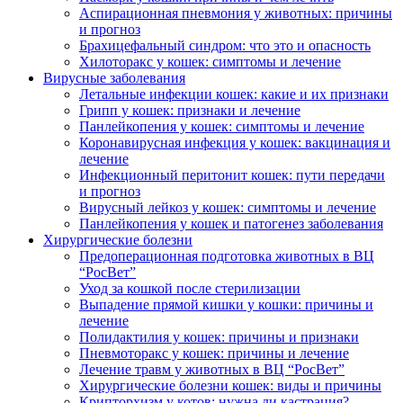
Аспирационная пневмония у животных: причины
и прогноз
Брахицефальный синдром: что это и опасность
Хилоторакс у кошек: симптомы и лечение
Вирусные заболевания
Летальные инфекции кошек: какие и их признаки
Грипп у кошек: признаки и лечение
Панлейкопения у кошек: симптомы и лечение
Коронавирусная инфекция у кошек: вакцинация и
лечение
Инфекционный перитонит кошек: пути передачи
и прогноз
Вирусный лейкоз у кошек: симптомы и лечение
Панлейкопения у кошек и патогенез заболевания
Хирургические болезни
Предоперационная подготовка животных в ВЦ
“РосВет”
Уход за кошкой после стерилизации
Выпадение прямой кишки у кошки: причины и
лечение
Полидактилия у кошек: причины и признаки
Пневмоторакс у кошек: причины и лечение
Лечение травм у животных в ВЦ “РосВет”
Хирургические болезни кошек: виды и причины
Крипторхизм у котов: нужна ли кастрация?