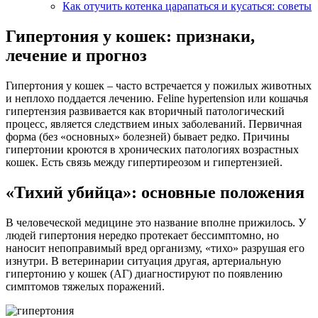
Как отучить котенка царапаться и кусаться: советы
Гипертония у кошек: признаки,
лечение и прогноз
Гипертония у кошек – часто встречается у пожилых животных
и неплохо поддается лечению. Feline hypertension или кошачья
гипертензия развивается как вторичный патологический
процесс, является следствием иных заболеваний. Первичная
форма (без «основных» болезней) бывает редко. Причины
гипертонии кроются в хронических патологиях возрастных
кошек. Есть связь между гипертиреозом и гипертензией.
«Тихий убийца»: основные положения
В человеческой медицине это название вполне прижилось. У
людей гипертония нередко протекает бессимптомно, но
наносит непоправимый вред организму, «тихо» разрушая его
изнутри. В ветеринарии ситуация другая, артериальную
гипертонию у кошек (АГ) диагностируют по появлению
симптомов тяжелых поражений.