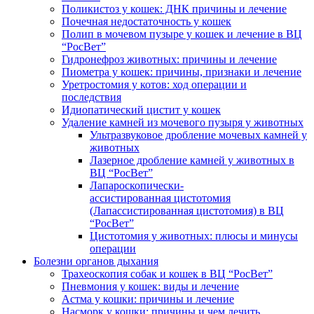
Поликистоз у кошек: ДНК причины и лечение
Почечная недостаточность у кошек
Полип в мочевом пузыре у кошек и лечение в ВЦ
“РосВет”
Гидронефроз животных: причины и лечение
Пиометра у кошек: причины, признаки и лечение
Уретростомия у котов: ход операции и
последствия
Идиопатический цистит у кошек
Удаление камней из мочевого пузыря у животных
Ультразвуковое дробление мочевых камней у
животных
Лазерное дробление камней у животных в
ВЦ “РосВет”
Лапароскопически-
ассистированная цистотомия
(Лапассистированная цистотомия) в ВЦ
“РосВет”
Цистотомия у животных: плюсы и минусы
операции
Болезни органов дыхания
Трахеоскопия собак и кошек в ВЦ “РосВет”
Пневмония у кошек: виды и лечение
Астма у кошки: причины и лечение
Насморк у кошки: причины и чем лечить