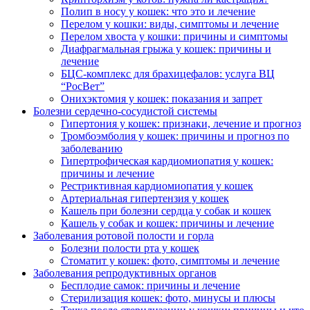
Полип в носу у кошек: что это и лечение
Перелом у кошки: виды, симптомы и лечение
Перелом хвоста у кошки: причины и симптомы
Диафрагмальная грыжа у кошек: причины и
лечение
БЦС-комплекс для брахицефалов: услуга ВЦ
“РосВет”
Онихэктомия у кошек: показания и запрет
Болезни сердечно-сосудистой системы
Гипертония у кошек: признаки, лечение и прогноз
Тромбоэмболия у кошек: причины и прогноз по
заболеванию
Гипертрофическая кардиомиопатия у кошек:
причины и лечение
Рестриктивная кардиомиопатия у кошек
Артериальная гипертензия у кошек
Кашель при болезни сердца у собак и кошек
Кашель у собак и кошек: причины и лечение
Заболевания ротовой полости и горла
Болезни полости рта у кошек
Стоматит у кошек: фото, симптомы и лечение
Заболевания репродуктивных органов
Бесплодие самок: причины и лечение
Стерилизация кошек: фото, минусы и плюсы