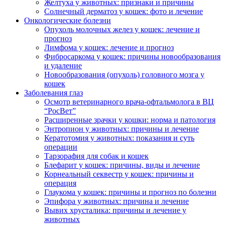
Желтуха у животных: признаки и причины
Солнечный дерматоз у кошек: фото и лечение
Онкологические болезни
Опухоль молочных желез у кошек: лечение и
прогноз
Лимфома у кошек: лечение и прогноз
Фибросаркома у кошек: причины новообразования
и удаление
Новообразования (опухоль) головного мозга у
кошек
Заболевания глаз
Осмотр ветеринарного врача-офтальмолога в ВЦ
“РосВет”
Расширенные зрачки у кошки: норма и патология
Энтропион у животных: причины и лечение
Кератотомия у животных: показания и суть
операции
Тарзорафия для собак и кошек
Блефарит у кошек: причины, виды и лечение
Корнеальный секвестр у кошек: причины и
операция
Глаукома у кошек: причины и прогноз по болезни
Эпифора у животных: причина и лечение
Вывих хрусталика: причины и лечение у
животных