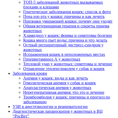
ТОП-5 заболеваний животных вызываемых
блохами и клещами
Генетические заболевания кошек: список и фото
Пена изо рта у кошки: причины и как лечить
Признаки умирающей кошки: почему они уходят
Общая ветеринарная терапия и секреты приема
животных
Хламидиоз у кошек: формы и симптомы болезни
Кошка много пьет воды: причина и что делать
Острый респираторный дистресс-синдром у
животных
Испражнения кошек в неположенных местах
Гипервитаминоз А у животных
Тепловой удар у животных: симптомы и лечение
Отравление этиленгликолем у собак и кошек
Заболевания крови
Анемия у кошек: виды и как лечить
Гемолитическая анемия у собак и кошек
Анапластическая анемия у животных
Нерегенеративная анемия: что это и лечение
Тромбоэмболия у кошек: причины и прогноз по
заболеванию
УЗИ в анестезиологии и реаниматологии
Диагностическая лапароскопия у животных в ВЦ
“РосВет”