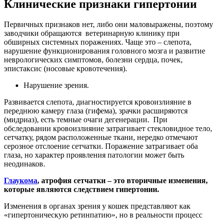
Клинические признаки гипертонии
Первичных признаков нет, либо они маловыражены, поэтому
заводчики обращаются ветеринарную клинику при
обширных системных поражениях. Чаще это – слепота,
нарушение функционирования головного мозга и развитие
неврологических симптомов, болезни сердца, почек,
эпистаксис (носовые кровотечения).
Нарушение зрения.
Развивается слепота, диагностируется кровоизлияние в
переднюю камеру глаза (гифема), зрачки расширяются
(мидриаз), есть темные очаги дегенерации. При
обследовании кровоизлияние затрагивает стекловидное тело,
сетчатку, рядом расположенные ткани, нередко отмечают
серозное отслоение сетчатки. Поражение затрагивает оба
глаза, но характер проявления патологии может быть
неодинаков.
Глаукома
, атрофия сетчатки – это вторичные изменения,
которые являются следствием гипертонии.
Изменения в органах зрения у кошек представляют как
«гипертоническую ретинпатию», но в реальности процесс