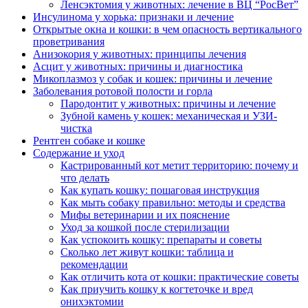
Ленсэктомия у животных: лечение в ВЦ “РосВет”
Инсулинома у хорька: признаки и лечение
Открытые окна и кошки: в чем опасность вертикального
проветривания
Анизокория у животных: принципы лечения
Асцит у животных: причины и диагностика
Микоплазмоз у собак и кошек: причины и лечение
Заболевания ротовой полости и горла
Пародонтит у животных: причины и лечение
Зубной камень у кошек: механическая и УЗИ-
чистка
Рентген собаке и кошке
Содержание и уход
Кастрированный кот метит территорию: почему и
что делать
Как купать кошку: пошаговая инструкция
Как мыть собаку правильно: методы и средства
Мифы ветеринарии и их пояснение
Уход за кошкой после стерилизации
Как успокоить кошку: препараты и советы
Сколько лет живут кошки: таблица и
рекомендации
Как отличить кота от кошки: практические советы
Как приучить кошку к когтеточке и вред
онихэктомии