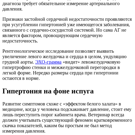
диагноза требует обязательное измерение артериального
давления.
Признаки застойной сердечной недостаточности проявляются
при усугублении гипертонией уже имеющегося заболевания,
связанного с сердечно-сосудистой системой. Но сама АГ не
является фактором, провоцирующим сердечную
недостаточность.
Рентгенологическое исследование позволяет выявить
увеличение левого желудочка и сердца в целом, ундуляцию
грудной аорты.
ЭХО-грамма
«видит» левожелудочковую
гипертрофию стенки и межжелудочковой перегородки в
легкой форме. Нередко размеры сердца при гипертонии
остаются в норме.
Гипертония на фоне испуга
Развитие симптомов схоже с «эффектом белого халата» в
медицине, когда у человека подскакивает давление, стоит ему
лишь переступить порог кабинета врача. Ветеринар всегда
должен учитывать существующий феномен кратковременного
скачка показателей, каким бы простым не был метод
измерения давления.