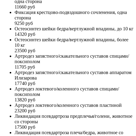
одна сторона
11660 руб
Фиксация крестцово-подвздошного сочленения, одна
сторона
9250 руб
Остеосинтез шейки бедра/вертлужной впадины, до 10 кг
14320 руб
Остеосинтез шейки бедра/вертлужной впадины, более
10 кг
23500 руб
Артродез запястного/скакательного суставов спицами/
поксиполом
11705 руб
Артродез запястного/скакательного суставов аппаратом
Илизарова
17740 руб
Артродез локтевого/коленного суставов спицами/
поксиполом
13820 руб
Артродез локтевого/коленного суставов пластиной
23200 руб
Ликвидация псевдартроза предплечья/голени, животное
со стороны
17500 руб
Ликвидация псевдартроза плеча/бедра, животное со