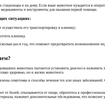
х стационара и на дому. Если ваше животное нуждается в опер
я медикаменты и инструменты для оказания первой помощи.
щих ситуациях:
т осуществить его транспортировку в клинику;
сетить клинику.
колько раз в год, что поможет предотвратить возникновение не
ием?
 домашних животных пытаются установить диагноз и назначить 
только здоровью, но и жизни животного.
влены симптомы и способы лечения тех или иных заболеваний. 
ают от болей, отказываются от пищи, обратитесь к профессионал
териала, назначит дополнительные обследования, что позволит 